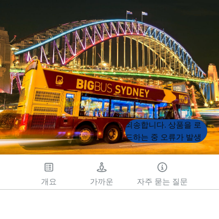
Product
Product
죄송합니다. 상품을 로
List
List
드하는 중 오류가 발생
했습니다. 나중에 다시
시도해 주세요.
개요
가까운
자주 묻는 질문