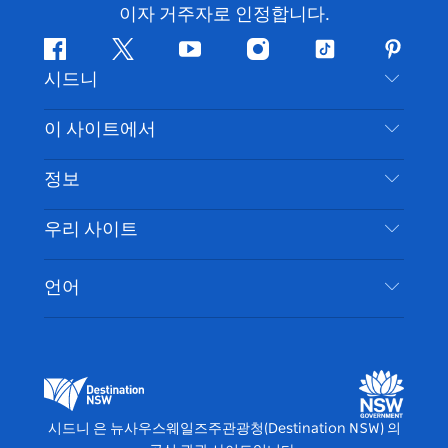
이자 거주자로 인정합니다.
페
지
유
인
틱
핀
시드니
이
저
튜
스
톡
터
스
귀
브
타
레
문의하기
이 사이트에서
북
다
그
스
부인 성명
램
트
목적지
정보
은둔
할 일
여행 정보
우리 사이트
쿠키 고지
뉴사우스웨일즈주 로드 트립
시드니 접근성
이용 약관
VisitNSW.com
이벤트
언어
귀하의 사업을 등록하세요
뉴사우스웨일즈주관광청(Destination NSW) 기업
숙소
뉴사우스웨일즈주 의 사업
비즈니스 이벤트 뉴사우스웨일즈주
뉴사우스웨일즈주 의 교육
뉴사우스웨일즈주관광청(Destination NSW) 미디
어 센터
시드니 은 뉴사우스웨일즈주관광청(Destination NSW) 의
비비드 시드니(Vivid Sydney)