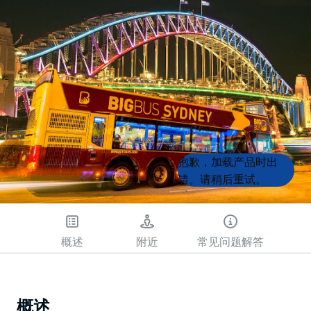
Product
Product
抱歉，加载产品时出
List
List
错。请稍后重试。
概述
附近
常见问题解答
概述