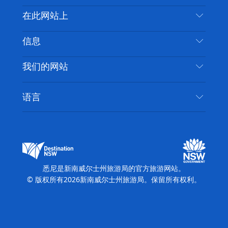
喳
联系我们
在此网站上
喳
免责声明
目的地
信息
隐私
推荐活动
旅行信息
Cookie 通知
我们的网站
新南威尔士州公路旅行
无障碍悉尼
使用条款
VisitNSW.com
活动
语言
列出您的业务
新南威尔士州旅游局企业网站
住宿
新南威尔士州的商业
新南威尔士州商务活动
新南威尔士州的教育
新南威尔士州旅游局媒体中心
缤纷悉尼灯光音乐节
悉尼是新南威尔士州旅游局的官方旅游网站。
© 版权所有
2026
新南威尔士州旅游局。保留所有权利。