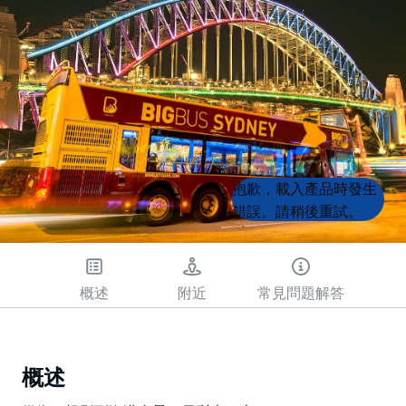
Product
Product
抱歉，載入產品時發生
List
List
錯誤。請稍後重試。
概述
附近
常見問題解答
概述