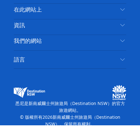
喳
聯絡我們
在此網站上
喳
免責聲明
目的地
資訊
隱私
要做的事情
旅行資訊
Cookie 通知
我們的網站
新南威爾斯州公路旅行
無障礙悉尼
使用條款
VisitNSW.com
活動
語言
列出您的業務
新南威爾士州旅遊局（Destination NSW）企業網
住宿
新南威爾斯的商業
站​
新南威爾斯的教育
新南威爾士州商務活動
新南威爾士州旅遊局（Destination NSW）媒體中
悉尼是新南威爾士州旅遊局（Destination NSW）的官方
心
旅遊網站。
繽紛悉尼燈光音樂節
© 版權所有
2026
新南威爾士州旅遊局（Destination
NSW）。保留所有權利。