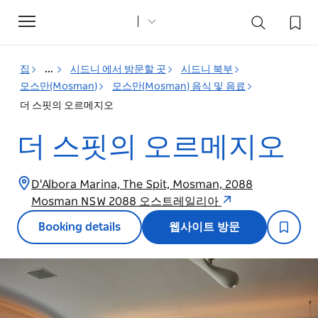
Toggle
navigation
집
...
시드니 에서 방문할 곳
시드니 북부
모스만(Mosman)
모스만(Mosman) 음식 및 음료
더 스핏의 오르메지오
더 스핏의 오르메지오
D'Albora Marina, The Spit, Mosman, 2088
Mosman NSW 2088 오스트레일리아
Booking details
웹사이트 방문