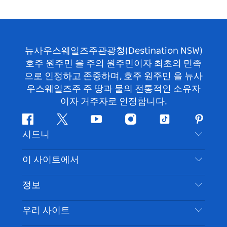
뉴사우스웨일즈주관광청(Destination NSW)
호주 원주민 을 주의 원주민이자 최초의 민족
으로 인정하고 존중하며, 호주 원주민 을 뉴사
우스웨일즈주 주 땅과 물의 전통적인 소유자
이자 거주자로 인정합니다.
페
지
유
인
틱
핀
시드니
이
저
튜
스
톡
터
스
귀
브
타
레
문의하기
이 사이트에서
북
다
그
스
부인 성명
램
트
목적지
정보
은둔
할 일
여행 정보
우리 사이트
쿠키 고지
뉴사우스웨일즈주 로드 트립
시드니 접근성