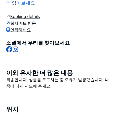
테일 놀라운 스낵 잊을 수 없는 젤라토 그리고 환상적인
더 읽어보세요
해안 전망을 즐길 수 있습니다.
메뉴는 해산물 중심의 단품 메뉴와 함께 다양한 음식을 맛
Booking details
보고 싶은 단체 손님을 위한 두 가지의 정기적으로 바뀌는
웹사이트 방문
공유 메뉴를 제공합니다.
연락하세요
그리고 무엇보다도 이탈리아식 아이스크림 선데인 코파
소셜에서 우리를 찾아보세요
젤라토를 위해 자리를 남겨두세요. 바 중앙에서 제공되는
Facebook
Instagram
이 코파 젤라토는 당신이 지금까지 맛본 최고의 수제 젤라
토 중 하나입니다.
이와 유사한 더 많은 내용
Product
List
Product
죄송합니다. 상품을 로드하는 중 오류가 발생했습니다. 나
List
중에 다시 시도해 주세요.
위치