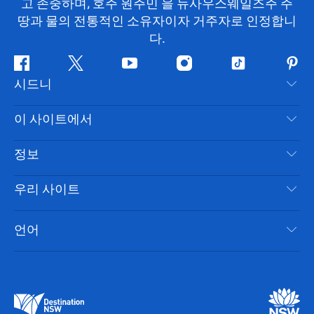
고 존중하며, 호주 원주민 을 뉴사우스웨일즈주 주
땅과 물의 전통적인 소유자이자 거주자로 인정합니
다.
페
지
유
인
틱
핀
시드니
이
저
튜
스
톡
터
스
귀
브
타
레
문의하기
이 사이트에서
북
다
그
스
부인 성명
램
트
목적지
정보
은둔
할 일
여행 정보
우리 사이트
쿠키 고지
뉴사우스웨일즈주 로드 트립
시드니 접근성
이용 약관
VisitNSW.com
이벤트
언어
귀하의 사업을 등록하세요
뉴사우스웨일즈주관광청(Destination NSW) 기업
숙소
뉴사우스웨일즈주 의 사업
비즈니스 이벤트 뉴사우스웨일즈주
뉴사우스웨일즈주 의 교육
뉴사우스웨일즈주관광청(Destination NSW) 미디어 센터