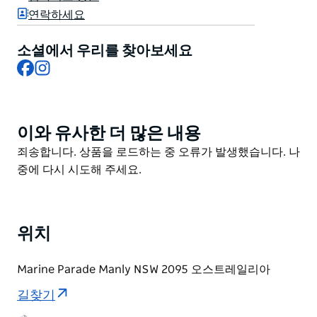
으며 헬렌 리트가 제작했습니다.
연락하세요
1929년 지역 주민들이 조성한 페어리 바워 암석 웅덩이는
소셜에서 우리를 찾아보세요
뉴사우스웨일스 해안을 따라 조성된 여러 역사적인 웅덩
Facebook
Instagram
이 중 하나로 당시 해수욕이 인기를 끌던 시기에 만들어졌
습니다.
이와 유사한 더 많은 내용
Product
List
Product
죄송합니다. 상품을 로드하는 중 오류가 발생했습니다. 나
List
중에 다시 시도해 주세요.
위치
Marine Parade Manly NSW 2095 오스트레일리아
길찾기