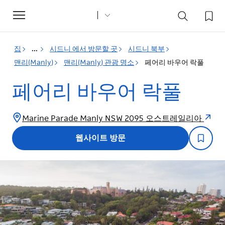
Toggle
navigation
집
...
시드니 에서 방문할 곳
시드니 북부
맨리(Manly)
맨리(Manly) 관광 명소
페어리 바우어 락풀
페어리 바우어 락풀
Marine Parade Manly NSW 2095 오스트레일리아
웹사이트 방문