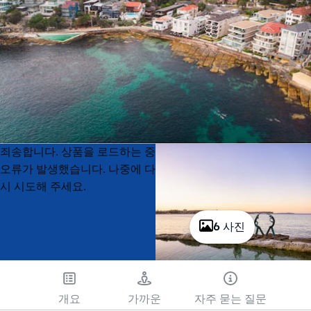
Product
Product
죄송합니다. 상품을 로드하는 중
List
List
오류가 발생했습니다. 나중에 다
시 시도해 주세요.
6 사진
개요
가까운
자주 묻는 질문