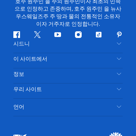
호주 원주민 을 주의 원주민이자 최초의 민족
으로 인정하고 존중하며, 호주 원주민 을 뉴사
우스웨일즈주 주 땅과 물의 전통적인 소유자
이자 거주자로 인정합니다.
페
지
유
인
틱
핀
시드니
이
저
튜
스
톡
터
스
귀
브
타
레
문의하기
이 사이트에서
북
다
그
스
부인 성명
램
트
목적지
정보
은둔
할 일
여행 정보
우리 사이트
쿠키 고지
뉴사우스웨일즈주 로드 트립
시드니 접근성
이용 약관
VisitNSW.com
이벤트
언어
귀하의 사업을 등록하세요
뉴사우스웨일즈주관광청(Destination NSW) 기업
숙소
뉴사우스웨일즈주 의 사업
비즈니스 이벤트 뉴사우스웨일즈주
뉴사우스웨일즈주 의 교육
뉴사우스웨일즈주관광청(Destination NSW) 미디