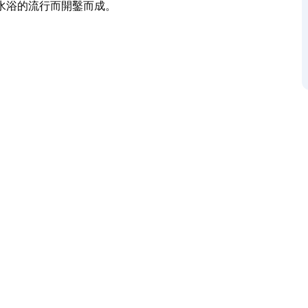
水浴的流行而開鑿而成。
，位於濱海大道（Marine Parade）沿線。
Sea Nymphs）或“海洋女神”（The
斯州沿海眾多歷史悠久的岩池之一，這些岩池隨著