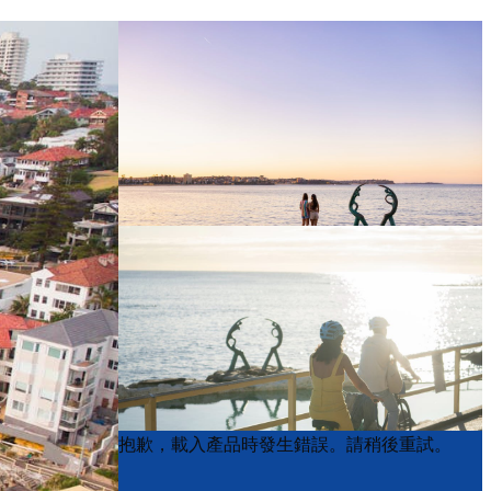
Product
Product
抱歉，載入產品時發生錯誤。請稍後重試。
List
List