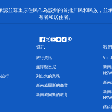
 NSW）承認並尊重原住民作為該州的首批居民和民族
有者和居住者。
Facebook
嘰
Youtube
Instagram
抖
Pinterest
資訊
我們
嘰
音
喳
旅行資訊
Visi
喳
無障礙悉尼
新南威
NS
路旅行
列出您的業務
新南
新南威爾斯的商業
新南威
新南威爾斯的教育
NS
繽紛