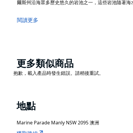
爾斯州沿海眾多歷史悠久的岩池之一，這些岩池隨著海
仙女涼亭（Fairy Bower）是一個美麗的20公尺長的岩池
它呈三角形，沿著岩壁邊緣排列的雕塑被稱為“海仙女”（The 
閱讀更多
Oceanides），由海倫·利特（Helen Leete）創作。
仙女涼亭岩池由當地居民於1929年建造，是新南威爾
海水浴的流行而開鑿而成。
Product
更多類似商品
List
Product
抱歉，載入產品時發生錯誤。請稍後重試。
List
地點
Marine Parade Manly NSW 2095 澳洲