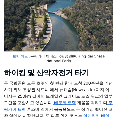
보빈 헤드
, 쿠링가이 체이스 국립공원(Ku-ring-gai Chase
National Park)
하이킹 및 산악자전거 타기
두 국립공원 모두 호주의 첫 번째 함대 도착 200주년을 기념
하기 위해 조성된 시드니 에서 뉴캐슬(Newcastle) 까지 이
어지는 250km 길이의 트레일인 그레이트 노스 워크의 일부
구간을 포함하고 있습니다.
베로라 트랙
개울을 따라가다
쿠
링가이 트랙
혼즈비 역에서 북동쪽으로 두 정거장 떨어진 코
완 역에서 시작합니다. 또 다른 인기 코스는
아메리카 베이