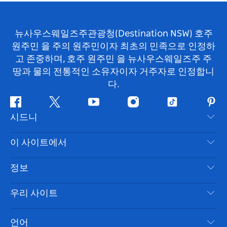
뉴사우스웨일즈주관광청(Destination NSW) 호주
원주민 을 주의 원주민이자 최초의 민족으로 인정하
고 존중하며, 호주 원주민 을 뉴사우스웨일즈주 주
땅과 물의 전통적인 소유자이자 거주자로 인정합니
다.
페
지
유
인
틱
핀
시드니
이
저
튜
스
톡
터
스
귀
브
타
레
문의하기
이 사이트에서
북
다
그
스
부인 성명
램
트
목적지
정보
은둔
할 일
여행 정보
우리 사이트
쿠키 고지
뉴사우스웨일즈주 로드 트립
시드니 접근성
이용 약관
VisitNSW.com
이벤트
언어
귀하의 사업을 등록하세요