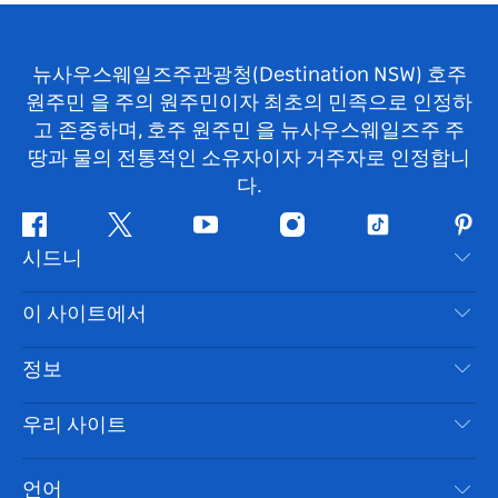
뉴사우스웨일즈주관광청(Destination NSW) 호주
원주민 을 주의 원주민이자 최초의 민족으로 인정하
고 존중하며, 호주 원주민 을 뉴사우스웨일즈주 주
땅과 물의 전통적인 소유자이자 거주자로 인정합니
다.
페
지
유
인
틱
핀
시드니
이
저
튜
스
톡
터
스
귀
브
타
레
문의하기
이 사이트에서
북
다
그
스
부인 성명
램
트
목적지
정보
은둔
할 일
여행 정보
우리 사이트
쿠키 고지
뉴사우스웨일즈주 로드 트립
시드니 접근성
이용 약관
VisitNSW.com
이벤트
언어