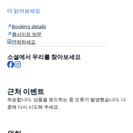
세계에서 가장 긴 목재 더미 부두를 따라 펼쳐진 이 호텔
은 그림 같은 시드니 항구 위에 위치하고 있습니다.
더 읽어보세요
부티크 호텔 바 이벤트 센터인 Ovolo Woolloomooloo는
역사와 현대적인 사치의 중간 지점입니다. 현대적인 디자
Booking details
인 요소와 가구는 원래의 설비를 보완하며, Ovolo의 터치
웹사이트 방문
를 완벽하게 통합하여 현대적이고 기술에 정통한 여행객
연락하세요
에게 힘들이지 않고 생활할 수 있는 모든 작은 것들을 실
현합니다.
소셜에서 우리를 찾아보세요
Facebook
Instagram
짧은 산책을 하면 시드니 오페라 하우스와 하버 브리지와
같은 상징적인 명소와 인기 있는 레스토랑과 물웅덩이에
도착할 수 있습니다.
근처 이벤트
Product
List
Product
죄송합니다. 상품을 로드하는 중 오류가 발생했습니다. 나
List
중에 다시 시도해 주세요.