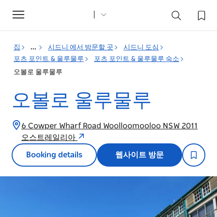
Toggle
navigation
집
...
시드니 에서 방문할 곳
시드니 도심
포츠 포인트 & 울루물루
포츠 포인트 & 울루물루 숙소
오볼로 울루물루
오볼로 울루물루
6 Cowper Wharf Road Woolloomooloo NSW 2011
오스트레일리아
Booking details
웹사이트 방문