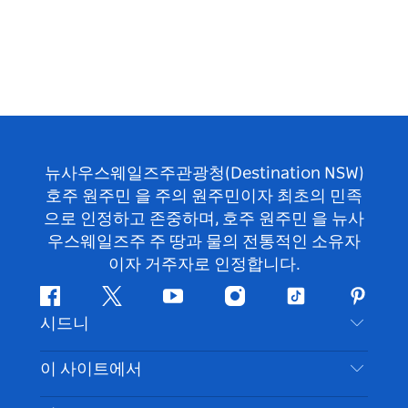
뉴사우스웨일즈주관광청(Destination NSW)
호주 원주민 을 주의 원주민이자 최초의 민족
으로 인정하고 존중하며, 호주 원주민 을 뉴사
우스웨일즈주 주 땅과 물의 전통적인 소유자
이자 거주자로 인정합니다.
페
지
유
인
틱
핀
시드니
이
저
튜
스
톡
터
스
귀
브
타
레
문의하기
이 사이트에서
북
다
그
스
부인 성명
램
트
목적지