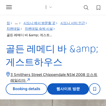
Toggle
navigation
집
...
시드니 에서 방문할 곳
시드니 시티 인근
치펜데일
치펜데일 숙박 시설
골든 레메디 바 &amp; 게스트하우스
골든 레메디 바 &amp;
게스트하우스
3 Smithers Street Chippendale NSW 2008 오스트
레일리아
Booking details
웹사이트 방문