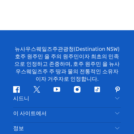
뉴사우스웨일즈주관광청(Destination NSW)
호주 원주민 을 주의 원주민이자 최초의 민족
으로 인정하고 존중하며, 호주 원주민 을 뉴사
우스웨일즈주 주 땅과 물의 전통적인 소유자
이자 거주자로 인정합니다.
페
지
유
인
틱
핀
시드니
이
저
튜
스
톡
터
스
귀
브
타
레
문의하기
이 사이트에서
북
다
그
스
부인 성명
램
트
목적지
정보
은둔