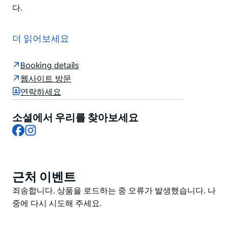
다.
골드-엔 레메디 바 & 게스트하우스에서 편안함과 스타일
을 경험해 보세요.
더 읽어보세요
치펜데일에 위치한 이 프리미엄 테라피 휴식처는 정원 테
라스와 함께 완비된 디럭스 로프트 스위트룸과 전용 욕실
Booking details
을 갖춘 디럭스룸 다층 침실 그리고 서재 공간을 제공합니
웹사이트 방문
다.
연락하세요
웰니스 라운지에서 재충전하고 균형을 되찾고 활력을 충
소셜에서 우리를 찾아보세요
전하거나 공용 주방을 이용하거나 자연과 아유르베다 식
Facebook
Instagram
물로 둘러싸인 야외에서 휴식을 취해 보세요.
시드니 시내 중심부에 편리하게 위치하여 필요한 모든 편
의시설이 갖춰져 있어 편안하게 머무르면서 주변 상점 레
근처 이벤트
Product
스토랑 공원 관광 명소를 둘러보실 수 있습니다.
List
Product
죄송합니다. 상품을 로드하는 중 오류가 발생했습니다. 나
List
중에 다시 시도해 주세요.