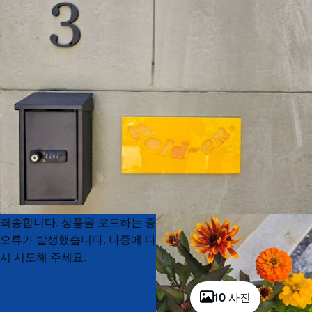
Product
Product
죄송합니다. 상품을 로드하는 중
List
List
오류가 발생했습니다. 나중에 다
시 시도해 주세요.
10 사진