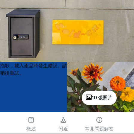
Product
Product
抱歉，載入產品時發生錯誤。請
List
List
稍後重試。
10 張照片
概述
附近
常見問題解答