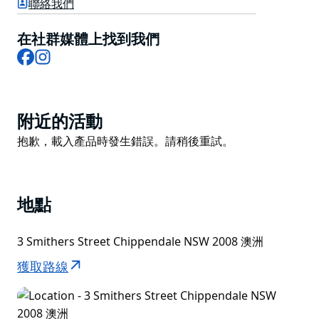
聯絡我們
您可以在健康休息室放鬆身心，恢復活力，使用共享廚
房，或在戶外自然環繞、阿育吠陀植物的環繞中休息。
在社群媒體上找到我們
飯店設施齊全，讓您輕鬆入住，同時方便您探索雪梨市中
Facebook
Instagram
心繁華地段的當地商店、餐廳、公園和景點。
Product
附近的活動
List
Product
抱歉，載入產品時發生錯誤。請稍後重試。
List
地點
3 Smithers Street Chippendale NSW 2008 澳洲
獲取路線