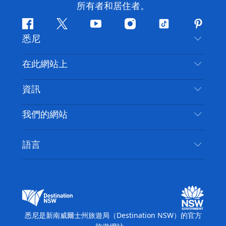
所有者和居住者。
Facebook
嘰
Youtube
Instagram
抖
Pintere
悉尼
嘰
音
喳
聯絡我們
在此網站上
喳
免責聲明
目的地
資訊
隱私
要做的事情
旅行資訊
Cookie 通知
我們的網站
新南威爾斯州公路旅行
無障礙悉尼
使用條款
VisitNSW.com
活動
語言
列出您的業務
新南威爾士州旅遊局（Destination NSW）企業網
住宿
新南威爾斯的商業
站​
新南威爾斯的教育
新南威爾士州商務活動
新南威爾士州旅遊局（Destination NSW）媒體中
悉尼是新南威爾士州旅遊局（Destination NSW）的官方
心