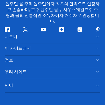
원주민 을 주의 원주민이자 최초의 민족으로 인정하
고 존중하며, 호주 원주민 을 뉴사우스웨일즈주 주
땅과 물의 전통적인 소유자이자 거주자로 인정합니
다.
페
지
유
인
틱
핀
시드니
이
저
튜
스
톡
터
스
귀
브
타
레
문의하기
이 사이트에서
북
다
그
스
부인 성명
램
트
목적지
정보
은둔
할 일
여행 정보
우리 사이트
쿠키 고지
뉴사우스웨일즈주 로드 트립
시드니 접근성
이용 약관
VisitNSW.com
이벤트
언어
귀하의 사업을 등록하세요
뉴사우스웨일즈주관광청(Destination NSW) 기업
숙소
뉴사우스웨일즈주 의 사업
비즈니스 이벤트 뉴사우스웨일즈주
뉴사우스웨일즈주 의 교육