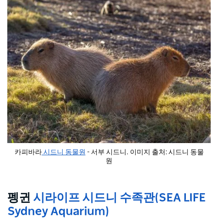
카피바라
시드니 동물원
- 서부 시드니. 이미지 출처: 시드니 동물
원
펭귄
시라이프 시드니 수족관(SEA LIFE
Sydney Aquarium)