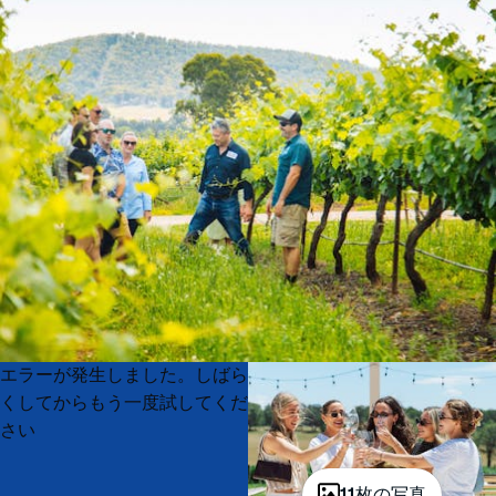
Product
Product
エラーが発生しました。しばら
List
List
くしてからもう一度試してくだ
さい
11枚の写真