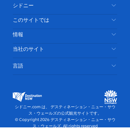
シドニー
ェ
イ
ー
ン
ィ
ン
イ
ッ
チ
ス
ッ
タ
お問い合わせ
このサイトでは
ス
タ
ュ
タ
ク
レ
免責事項
ブ
ー
ー
グ
ト
ス
目的地
情報
ッ
ブ
ラ
ッ
ト
プライバシー
やるべきこと
ク
ム
ク
旅行情報
当社のサイト
クッキーに関する通知
ニューサウスウェールズ州のロードトリップ
アクセシブルシドニー
利用規約
VisitNSW.com
イベント
言語
ビジネスを登録する
デスティネーション・ニュー・サウス・ウェール
宿泊施設
NSWでのビジネス
ズコーポレート
ニューサウスウェールズ州の教育
ビジネスイベント NSW
デスティネーション・ニュー・サウス・ウェール
シドニー.com は、 デスティネーション・ニュー・サウ
ズメディアセンター
ス・ウェールズの公式観光サイトです。
ビビッド・シドニー
© Copyright
2026
デスティネーション・ニュー・サウ
ス・ウェールズ. All rights reserved