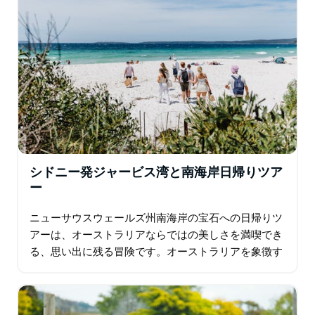
のワイン造りの伝統について学び、情熱的な地元の生産
者と出会い、この地域の美しい景色を満喫できます。
ハイライト / 含まれるもの：
地元ワイナリー3軒を訪問し、最大20種類のワインを試
飲
特別な醸造の舞台裏ツアー
ワインまたはビール付きの美味しいレストランランチ
100年以上の歴史を持つ家族経営のワイナリーの歴史を
学ぶ
シドニー発ジャービス湾と南海岸日帰りツア
楽しく社交的な雰囲気の少人数制ツアー
ー
ニューサウスウェールズ州南海岸の宝石への日帰りツ
アーは、オーストラリアならではの美しさを満喫でき
る、思い出に残る冒険です。オーストラリアを象徴す
る野生動物との触れ合いから、世界一白い砂浜でのリ
ラックスまで、シドニーからジャービス湾までの旅
は…