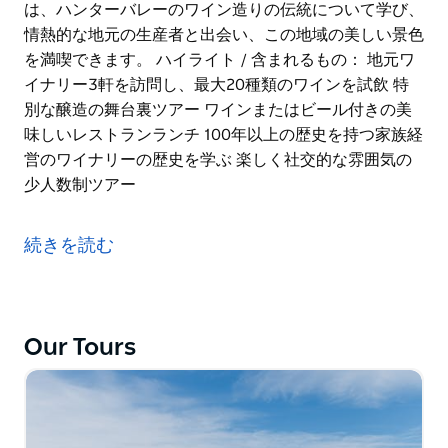
は、ハンターバレーのワイン造りの伝統について学び、
情熱的な地元の生産者と出会い、この地域の美しい景色
を満喫できます。 ハイライト / 含まれるもの： 地元ワ
イナリー3軒を訪問し、最大20種類のワインを試飲 特
別な醸造の舞台裏ツアー ワインまたはビール付きの美
味しいレストランランチ 100年以上の歴史を持つ家族経
営のワイナリーの歴史を学ぶ 楽しく社交的な雰囲気の
少人数制ツアー
ハンターバレーのワインツアーで、オーストラリア最古
のワイン産地を巡りましょう。なだらかなブドウ畑を巡
続きを読む
り、世界的に有名なセラードアや歴史ある家族経営のワ
イナリーを巡ります。最大20種類のワインの試飲に加
え、特別な醸造の舞台裏を見学するツアーに参加し、渓
谷を見下ろすレストランでゆったりとランチをお楽しみ
Our Tours
いただけます。
この少人数制ツアーは、ニューサウスウェールズ州で最
も象徴的な観光地の一つで一日を過ごしたいワイン愛好
家や友人同士に最適です。ツアー中は、ハンターバレー