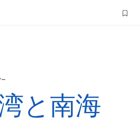
アー
湾と南海