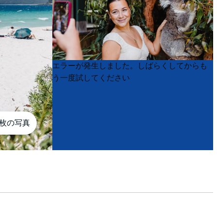
Product
Product
エラーが発生しました。しばらくしてからも
List
List
う一度試してください
0枚の写真