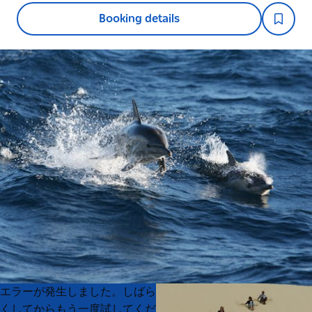
Booking details
Product
Product
エラーが発生しました。しばら
List
List
くしてからもう一度試してくだ