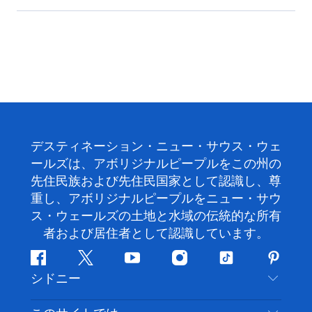
デスティネーション・ニュー・サウス・ウェ
ールズは、アボリジナルピープルをこの州の
先住民族および先住民国家として認識し、尊
重し、アボリジナルピープルをニュー・サウ
ス・ウェールズの土地と水域の伝統的な所有
者および居住者として認識しています。
フ
ツ
ユ
イ
テ
ピ
シドニー
ェ
イ
ー
ン
ィ
ン
イ
ッ
チ
ス
ッ
タ
お問い合わせ