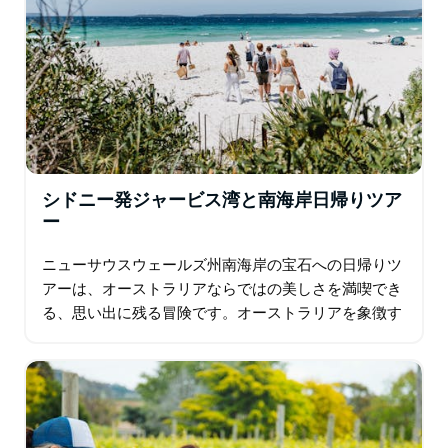
しましょう。ガイド付き 4WD ツアーに参加して、南半
球最大の砂丘をサンドボードで下ってみませんか。
シドニー発ジャービス湾と南海岸日帰りツア
ー
ニューサウスウェールズ州南海岸の宝石への日帰りツ
アーは、オーストラリアならではの美しさを満喫でき
る、思い出に残る冒険です。オーストラリアを象徴す
る野生動物との触れ合いから、世界一白い砂浜でのリ
ラックスまで、シドニーからジャービス湾までの旅
は…