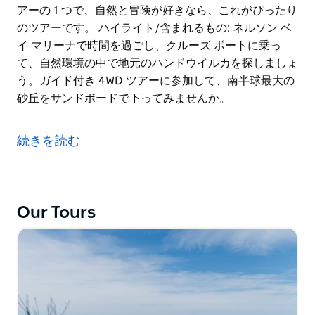
アーの 1 つで、自然と冒険が好きなら、これがぴったり
のツアーです。 ハイライト/含まれるもの: ネルソン ベ
イ マリーナで時間を過ごし、クルーズ ボートに乗っ
て、自然環境の中で地元のハンドウイルカを探しましょ
う。ガイド付き 4WD ツアーに参加して、南半球最大の
砂丘をサンドボードで下ってみませんか。
美しいポート スティーブンス エリアでの 1 日。ポート
スティーブンスの輝く青い海には、人懐っこいハンドウ
続きを読む
イルカの大きな群れが生息しています。間近で観察し
て、この知的な生き物についてもっと学びましょう。美
しいビーチ、巨大な砂丘の砂滑り、ビーチでの 4WD で
の支払いをお楽しみください。これは最も人気のあるツ
Our Tours
アーの 1 つで、自然と冒険が好きなら、これがぴったり
のツアーです。
ハイライト/含まれるもの:
ネルソン ベイ マリーナで時間を過ごし、クルーズ ボー
トに乗って、自然環境の中で地元のハンドウイルカを探