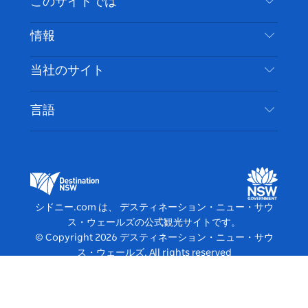
このサイトでは
ス
タ
ュ
タ
ク
レ
免責事項
ブ
ー
ー
グ
ト
ス
目的地
情報
ッ
ブ
ラ
ッ
ト
プライバシー
やるべきこと
ク
ム
ク
旅行情報
当社のサイト
クッキーに関する通知
ニューサウスウェールズ州のロードトリップ
アクセシブルシドニー
利用規約
VisitNSW.com
イベント
言語
ビジネスを登録する
デスティネーション・ニュー・サウス・ウェール
宿泊施設
NSWでのビジネス
ズコーポレート
ニューサウスウェールズ州の教育
ビジネスイベント NSW
デスティネーション・ニュー・サウス・ウェール
シドニー.com は、 デスティネーション・ニュー・サウ
ズメディアセンター
ス・ウェールズの公式観光サイトです。
ビビッド・シドニー
© Copyright
2026
デスティネーション・ニュー・サウ
ス・ウェールズ. All rights reserved