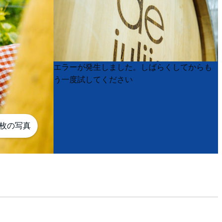
Product
Product
エラーが発生しました。しばらくしてからも
List
List
う一度試してください
0枚の写真