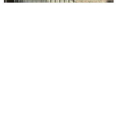
BarCycle
in Walsh Bay, Sydney City
トップレストラン
ガントリー
で
ピアワン・シドニー・ハーバー
水辺でモダン
なオーストラリア料理を楽しめる場所です。
ウォルシュベ
イキッチン
観劇前後の素晴らしいメニューをご用意してお
ります。その他のオプションには
ロータス・ダンプリン
グ・バー
揚げたアジア料理や餃子に。
ラヴァナ
スペインの
タパスと小皿料理をお楽しみいただけます。
ヴェントゥー
ノ
前菜、ピザ、パスタ、上質なイタリアワインをお楽しみ
いただけます。
外灘
現代中華料理と点心
ジュニエ
レバノン
料理用。