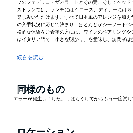
フのフェデリコ・ザネラートとその妻、そしてヘッド
ストランでは、ランチには 4 コース、ディナーには 
楽しみいただけます。すべて日本風のアレンジを加え
の入手状況に応じて決まり、ほとんどがシーフードベ
格的な体験をご希望の方には、ワインのペアリングや
はイタリア語で「小さな明かり」を意味し、訪問者は
埠頭 10 の頂上、スター カジノの向かいに位置する L
ニューとともに、きらめく港と街のスカイラインの素晴ら
続きを読む
2014 年のオープン以来、SMH Good Food Gui
シェフのフェデリコ・ザネラートとその妻、そしてヘ
のレストランでは、ランチには 4 コース、ディナーに
をお楽しみいただけます。すべて日本風のアレンジを
Product
同様のもの
市場の入手状況に応じて決まり、ほとんどがシーフー
List
Product
エラーが発生しました。しばらくしてからもう一度試し
す。本格的な体験をご希望の方には、ワインのペアリ
List
ルミはイタリア語で「小さな明かり」を意味し、訪問
ートやちょっとした集まりに最適な親密な雰囲気を作
ロケーション