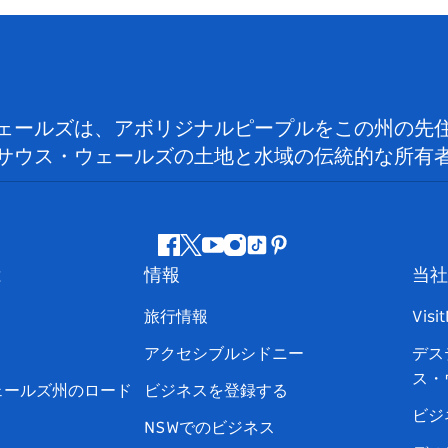
ェールズは、アボリジナルピープルをこの州の先
サウス・ウェールズの土地と水域の伝統的な所有
フ
ツ
ユ
イ
テ
ピ
は
情報
当社
ェ
イ
ー
ン
ィ
ン
イ
ッ
チ
ス
ッ
タ
旅行情報
Visi
ス
タ
ュ
タ
ク
レ
アクセシブルシドニー
デス
ブ
ー
ー
グ
ト
ス
ス・
ッ
ブ
ラ
ッ
ト
ェールズ州のロード
ビジネスを登録する
ク
ム
ク
ビジ
NSWでのビジネス