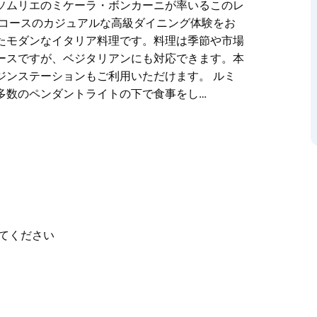
ソムリエのミケーラ・ボンカーニが率いるこのレ
8 コースのカジュアルな高級ダイニング体験をお
たモダンなイタリア料理です。料理は季節や市場
ースですが、ベジタリアンにも対応できます。本
ジンステーションもご利用いただけます。 ルミ
多数のペンダントライトの下で食事をし…
uMi ダイニングでは、印象的なテイスティング メ
しい眺めをお楽しみいただけます。 LuMi は
de によってシェフハットを 2 つ受賞しています。
ッドソムリエのミケーラ・ボンカーニが率いるこ
は 8 コースのカジュアルな高級ダイニング体験
加えたモダンなイタリア料理です。料理は季節や
ドベースですが、ベジタリアンにも対応できま
てください
ングやジンステーションもご利用いただけます。
者は多数のペンダントライトの下で食事をし、デ
り出します。