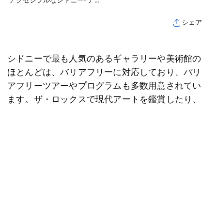
アクセシブルなシドニー- アクセシブルな博物館と美術館
シェア
シドニーで最も人気のあるギャラリーや美術館の
ほとんどは、バリアフリーに対応しており、バリ
アフリーツアーやプログラムも多数用意されてい
ます。ザ・ロックスで現代アートを鑑賞したり、
ダーリング・ハーバーでこの国の航海の歴史につ
いて学んだりと、あらゆる障がいを持つ人々がこ
の街の芸術と文化を楽しむことができます。
ニュー・サウス・ウェールズ州
立美術館
ニュー・サウス・ウェールズ州立美術館
では、年間 40 回