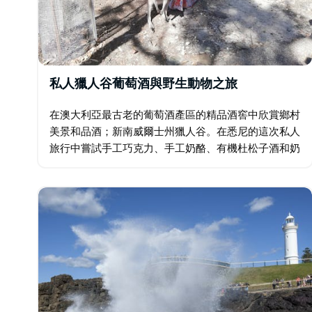
私人獵人谷葡萄酒與野生動物之旅
在澳大利亞最古老的葡萄酒產區的精品酒窖中欣賞鄉村
美景和品酒；新南威爾士州獵人谷。在悉尼的這次私人
旅行中嘗試手工巧克力、手工奶酪、有機杜松子酒和奶
油糖果杜松子酒。途中在 Walkabout 野生動物園偶遇
袋鼠和鴯鶓。可應要求安排參觀原住民岩畫遺址…