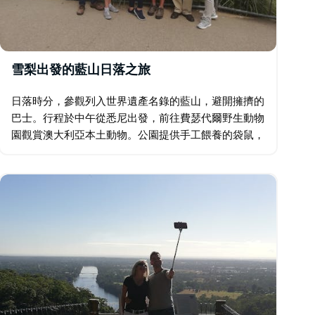
雪梨出發的藍山日落之旅
日落時分，參觀列入世界遺產名錄的藍山，避開擁擠的
巴士。行程於中午從悉尼出發，前往費瑟代爾野生動物
園觀賞澳大利亞本土動物。公園提供手工餵養的袋鼠，
還可以和考拉開心地合影。藍山日落之旅包括輕鬆步行
到卡通巴瀑布，並參觀幾個迷人的瞭望台。 …