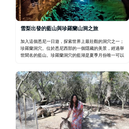
雪梨出發的藍山與珍羅蘭山洞之旅
加入這個悉尼一日遊，探索世界上最壯觀的洞穴之一；
珍羅蘭洞穴。位於悉尼西部的一個隱藏的美景，經過舉
世聞名的藍山。珍羅蘭洞穴的藍湖是夏季月份唯一可以
在其棲息地發現鴨嘴獸的地方。這次悉尼之旅將參觀藍
山，沿途欣賞迷人的景色。