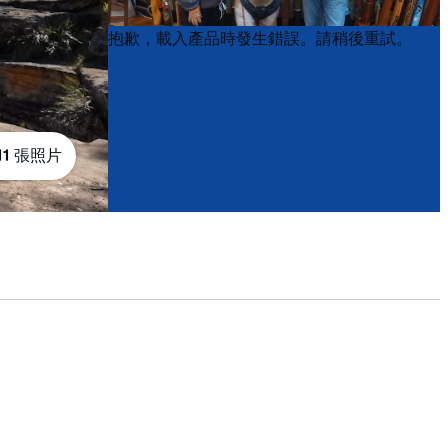
Product
Product
抱歉，載入產品時發生錯誤。請稍後重試。
List
List
11 張照片