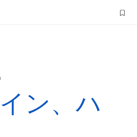
台
イン、ハ