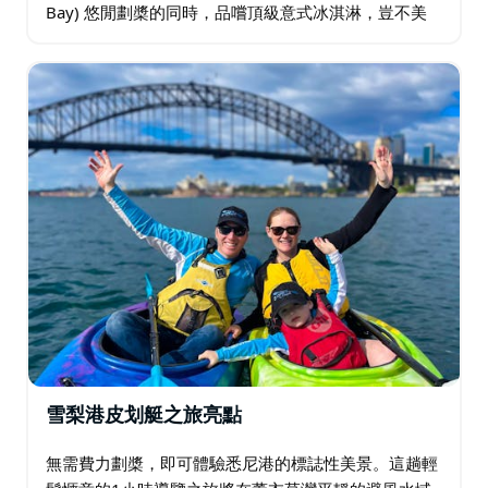
Bay) 悠閒劃槳的同時，品嚐頂級意式冰淇淋，豈不美
哉？ 先到他們的生態中心 (Eco Hub) 集合，挑選您心儀
的口味（兩球！）…
雪梨港皮划艇之旅亮點
無需費力劃槳，即可體驗悉尼港的標誌性美景。這趟輕