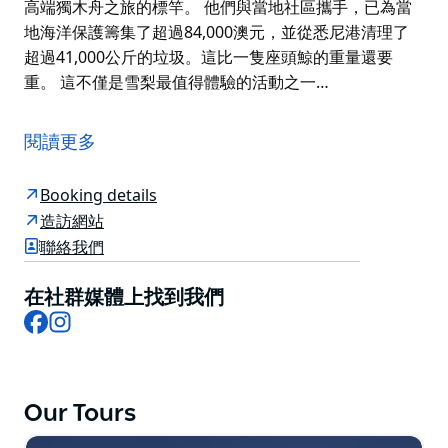
高端獨木舟之旅的標竿。 他們與當地社區攜手，已為當
地海洋保護籌集了超過84,000澳元，並從悉尼港清理了
超過41,000公斤的垃圾。這比一隻座頭鯨的重量還要
重。 這不僅是雪梨最值得體驗的活動之一…
Sydney By Kayak 是雪梨港獲獎最多的皮划艇營運商，
13 年來一直提供從薰衣草灣出發的高端小團皮划艇之
閱讀更多
旅。如果您正在尋找悉尼的難忘體驗，那就來這裡吧！
從標誌性的日出皮划艇咖啡之旅（在水上欣賞悉尼海港大
Booking details
橋和歌劇院的日出美景），到神奇的日落皮划艇體驗（粉
造訪網站
色 LED 燈光皮划艇在黃昏時分滑過海港），每一條線路
聯絡我們
都旨在帶您從一個獨一無二的視角領略悉尼的魅力。他們
的小團體皮划艇之旅非常適合情侶、家庭、獨自旅行者以
在社群媒體上找到我們
及希望體驗雪梨最佳風格的企業團體。
Facebook
Instagram
除了觀光遊覽，Sydney By Kayak 還提供原住民文化之
旅、生態認證的海港清潔劃槳活動以及悉尼港客製化的企
業團隊建設體驗。身為2025年新南威爾斯旅遊獎金獎得
Our Tours
主、澳洲旅遊獎銀獎得主，並榮獲澳洲生態旅遊認證，他