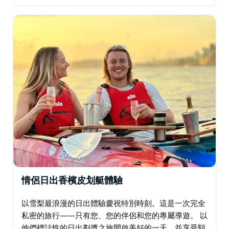
灣出發，您將劃過歷史悠久的月神公園，直接穿過雄偉
的雪梨海港大橋。 為什麼這是雪梨必體驗計畫：…
情侶日出香檳皮划艇體驗
以雪梨最浪漫的日出體驗慶祝特別時刻。這是一次完全
私密的旅行——只有您、您的伴侶和您的專屬導遊。 以
他們標誌性的日出劃槳之旅開啟美好的一天，並享受額