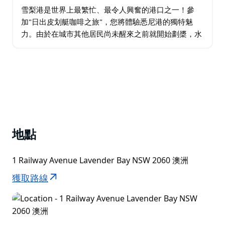
雪梨港是世界上最繁忙、最令人興奮的港口之一！參
加"日出皮划艇咖啡之旅"，您將體驗悉尼港的獨特魅
力。由於在城市其他居民尚未醒來之前就開始劃槳，水
面平靜如鏡！在雪梨海港大橋和歌劇院前，您可以欣賞
壯麗的城市景觀，拍攝標誌性照片，聆聽歷史故事。…
地點
1 Railway Avenue Lavender Bay NSW 2060 澳洲
獲取路線