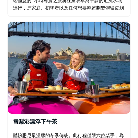
鬆愜意的1小時導覽之旅將在薰衣草灣平靜的避風水域
進行，是家庭、初學者以及任何想要輕鬆劃槳體驗皮划
艇的理想之選。 您將以雪梨海港大橋和月神公園為背
景，拍攝令人驚豔的照片，無需應對擁擠的渡輪或開闊
水域…
雪梨港漂浮下午茶
體驗悉尼最溫馨的冬季傳統。此行程僅限六位槳手，為