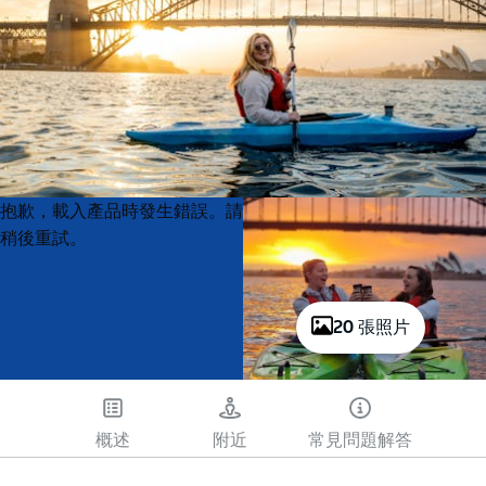
Product
Product
抱歉，載入產品時發生錯誤。請
List
List
稍後重試。
20 張照片
概述
附近
常見問題解答