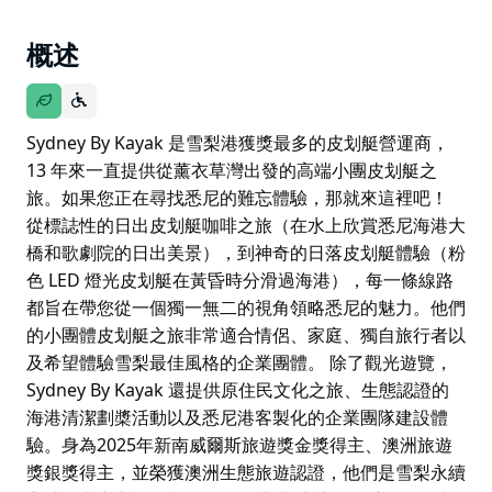
概述
Sydney By Kayak 是雪梨港獲獎最多的皮划艇營運商，
13 年來一直提供從薰衣草灣出發的高端小團皮划艇之
旅。如果您正在尋找悉尼的難忘體驗，那就來這裡吧！
從標誌性的日出皮划艇咖啡之旅（在水上欣賞悉尼海港大
橋和歌劇院的日出美景），到神奇的日落皮划艇體驗（粉
色 LED 燈光皮划艇在黃昏時分滑過海港），每一條線路
都旨在帶您從一個獨一無二的視角領略悉尼的魅力。他們
的小團體皮划艇之旅非常適合情侶、家庭、獨自旅行者以
及希望體驗雪梨最佳風格的企業團體。 除了觀光遊覽，
Sydney By Kayak 還提供原住民文化之旅、生態認證的
海港清潔劃槳活動以及悉尼港客製化的企業團隊建設體
驗。身為2025年新南威爾斯旅遊獎金獎得主、澳洲旅遊
獎銀獎得主，並榮獲澳洲生態旅遊認證，他們是雪梨永續