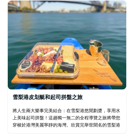
引人注目。…
雪梨港皮划艇和起司拼盤之旅
將人生兩大樂事完美結合：在雪梨港悠閒劃槳，享用水
上美味起司拼盤！這趟獨一無二的全程導覽之旅將帶您
穿梭於港灣美麗寧靜的海灣。欣賞完舉世聞名的雪梨港
灣大橋和歌劇院的壯麗景色後，經驗豐富的導遊會將獨