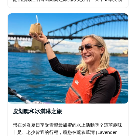
外的奢華體驗。當太陽升起，照耀著雪梨歌劇院時，您
將在漂浮的野餐檯上享用起泡（不含酒精）香檳…
皮划艇和冰淇淋之旅
想在炎炎夏日享受雪梨最甜蜜的水上活動嗎？這項趣味
十足、老少皆宜的行程，將您在薰衣草灣 (Lavender