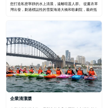
您打造私密寧靜的水上清晨，遠離喧囂人群。 從薰衣草
灣出發，劃過標誌性的雪梨海港大橋和歌劇院，最終抵
達一處平靜隱蔽的小海灣，享用「漂浮下午茶」。新鮮
出爐的司康餅、濃鬱的雙倍奶油…
企業清潔槳