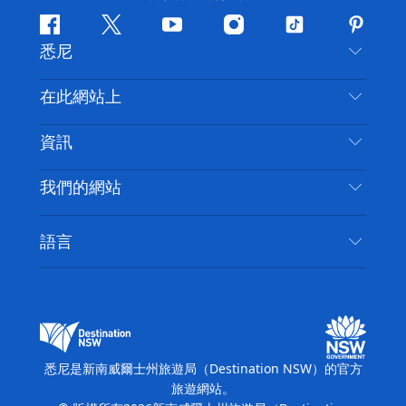
Facebook
嘰
Youtube
Instagram
抖
Pintere
悉尼
嘰
音
喳
聯絡我們
在此網站上
喳
免責聲明
目的地
資訊
隱私
要做的事情
旅行資訊
Cookie 通知
我們的網站
新南威爾斯州公路旅行
無障礙悉尼
使用條款
VisitNSW.com
活動
語言
列出您的業務
新南威爾士州旅遊局（Destination NSW）企業網
住宿
新南威爾斯的商業
站​
新南威爾斯的教育
新南威爾士州商務活動
新南威爾士州旅遊局（Destination NSW）媒體中
悉尼是新南威爾士州旅遊局（Destination NSW）的官方
心
旅遊網站。
繽紛悉尼燈光音樂節