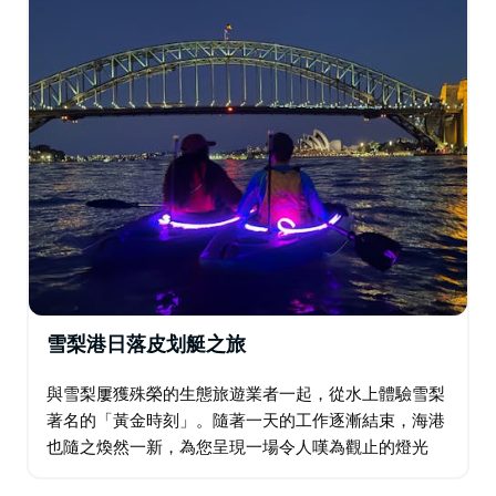
們是雪梨永續高端獨木舟之旅的標竿。
他們與當地社區攜手，已為當地海洋保護籌集了超過
84,000澳元，並從悉尼港清理了超過41,000公斤的垃
圾。這比一隻座頭鯨的重量還要重。
這不僅是雪梨最值得體驗的活動之一，它遠不止於皮划
艇。
雪梨港日落皮划艇之旅
與雪梨屢獲殊榮的生態旅遊業者一起，從水上體驗雪梨
著名的「黃金時刻」。隨著一天的工作逐漸結束，海港
也隨之煥然一新，為您呈現一場令人嘆為觀止的燈光
秀：悉尼歌劇院燈火輝煌，海港大橋的輪廓也變得格外