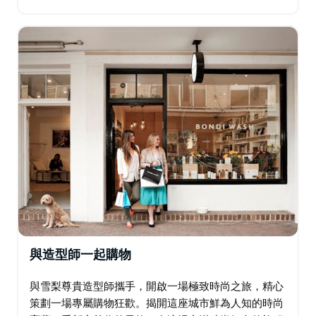
式美食－培根蛋捲搭配當地現煮咖啡。在北岬角
（North Head）…
與造型師一起購物
與雪梨尊貴造型師攜手，開啟一場極致時尚之旅，精心
策劃一場專屬購物狂歡。揭開這座城市鮮為人知的時尚