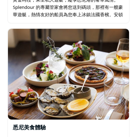
Splendour 的專屬管家會將您送到碼頭，那裡有一艘豪
華遊艇，熱情友好的船員為您奉上冰鎮法國香檳。安頓
下來，感受海風拂面，欣賞夕陽西下，城市逐漸染成金
色，彷彿落入海港大橋和藍山的懷抱。…
悉尼美食體驗