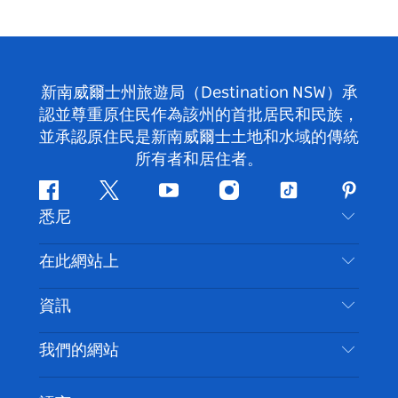
新南威爾士州旅遊局（Destination NSW）承
認並尊重原住民作為該州的首批居民和民族，
並承認原住民是新南威爾士土地和水域的傳統
所有者和居住者。
Facebook
嘰
Youtube
Instagram
抖
Pintere
悉尼
嘰
音
喳
聯絡我們
在此網站上
喳
免責聲明
目的地
資訊
隱私
要做的事情
旅行資訊
Cookie 通知
我們的網站
新南威爾斯州公路旅行
無障礙悉尼
使用條款
VisitNSW.com
活動