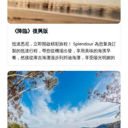
《降臨》復興版
抵達悉尼，立即開啟精彩旅程！ Splendour 為您量身訂
製的抵達行程，帶您從機場出發，享用美味的海濱早
餐，然後從庫吉海灘漫步到邦迪海灘，享受陽光明媚的
海灘漫步，品嚐誘人的澳式美食，探索城市。在海浪中
放鬆身心，感受當地文化…