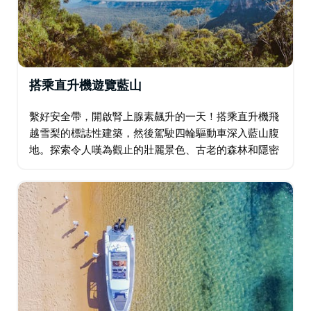
搭乘直升機遊覽藍山
繫好安全帶，開啟腎上腺素飆升的一天！搭乘直升機飛
越雪梨的標誌性建築，然後駕駛四輪驅動車深入藍山腹
地。探索令人嘆為觀止的壯麗景色、古老的森林和隱密
的角落，享用獨特的午餐。這趟旅程如同坐雲霄飛車，
充滿刺激與自然奇觀－砂岩洞穴或雨林盛宴，任您選
擇…