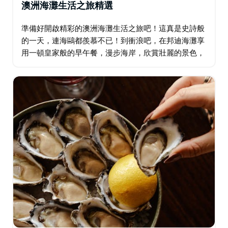
澳洲海灘生活之旅精選
準備好開啟精彩的澳洲海灘生活之旅吧！這真是史詩般
的一天，連海鷗都羨慕不已！到衝浪吧，在邦迪海灘享
用一頓皇家般的早午餐，漫步海岸，欣賞壯麗的景色，
然後在庫吉涼亭盡情享受美食。這一天，海浪、美食，
以及Instagram無法展現的美景…