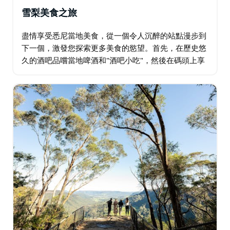
雪梨美食之旅
盡情享受悉尼當地美食，從一個令人沉醉的站點漫步到
下一個，激發您探索更多美食的慾望。首先，在歷史悠
久的酒吧品嚐當地啤酒和"酒吧小吃"，然後在碼頭上享
用香檳、牡蠣和魷魚。接下來，在雪梨最熱門的郊區，
享用令人垂涎的兩道菜午餐，搭配當地優質啤酒或葡萄
酒…