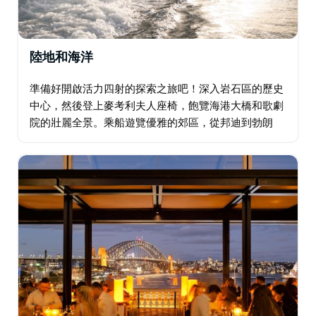
陸地和海洋
準備好開啟活力四射的探索之旅吧！深入岩石區的歷史
中心，然後登上麥考利夫人座椅，飽覽海港大橋和歌劇
院的壯麗全景。乘船遊覽優雅的郊區，從邦迪到勃朗
特，沿著著名的海岸線漫步，沉浸於澳式海灘文化，在
水邊享用清涼的早茶。 下午，登上57英尺長的遊艇…