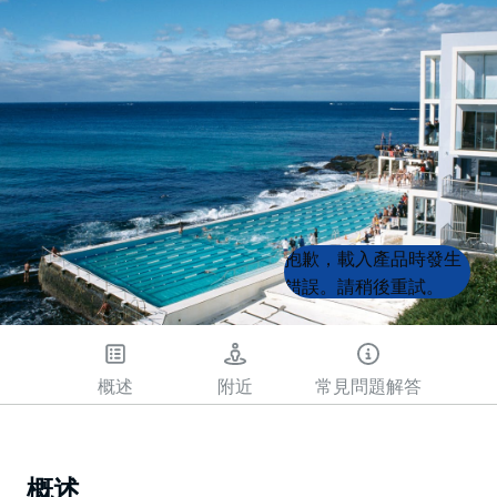
Product
Product
抱歉，載入產品時發生
List
List
錯誤。請稍後重試。
概述
附近
常見問題解答
概述