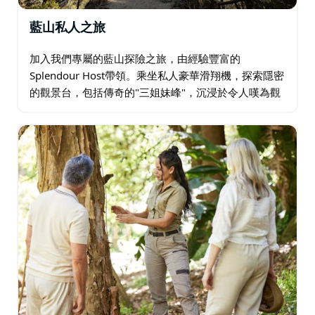
藍山私人之旅
加入我們專屬的藍山探險之旅，由經驗豐富的
Splendour Host帶領。乘坐私人豪華滑翔機，探索隱密
的觀景台，包括傳奇的"三姐妹峰"，沉浸於令人嘆為觀
止的山景之中。享用早茶，享用兩道菜的午餐，佐以當
地優質啤酒或葡萄酒，在壯麗的景色中盡享盛宴…