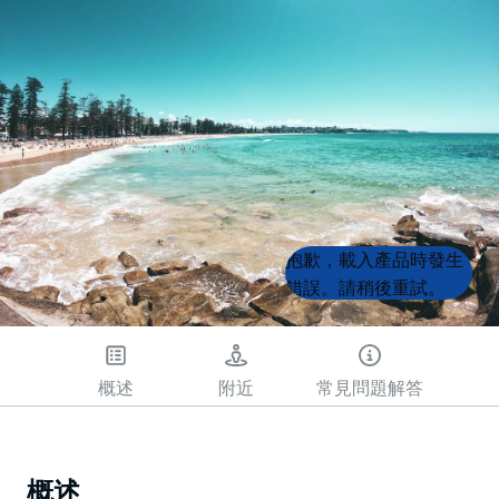
Product
Product
抱歉，載入產品時發生
List
List
錯誤。請稍後重試。
概述
附近
常見問題解答
概述