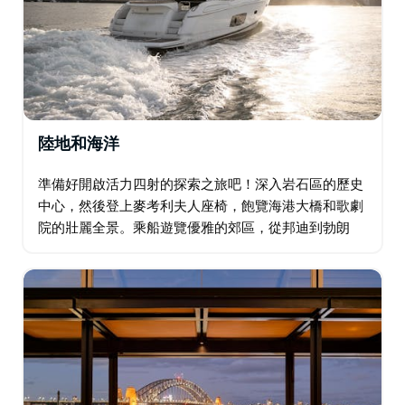
陸地和海洋
準備好開啟活力四射的探索之旅吧！深入岩石區的歷史
中心，然後登上麥考利夫人座椅，飽覽海港大橋和歌劇
院的壯麗全景。乘船遊覽優雅的郊區，從邦迪到勃朗
特，沿著著名的海岸線漫步，沉浸於澳式海灘文化，在
水邊享用清涼的早茶。 下午，登上57英尺長的遊艇…