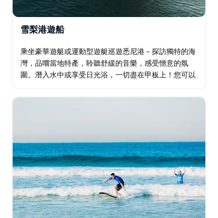
雪梨港遊船
乘坐豪華遊艇或運動型遊艇巡遊悉尼港－探訪獨特的海
灣，品嚐當地特產，聆聽舒緩的音樂，感受愜意的氛
圍。潛入水中或享受日光浴，一切盡在甲板上！您可以
選擇寧靜的航行，或盡情馳騁於海浪之中！頂級廚師為
您準備的美味佳餚正等著您。如果幸運的話…