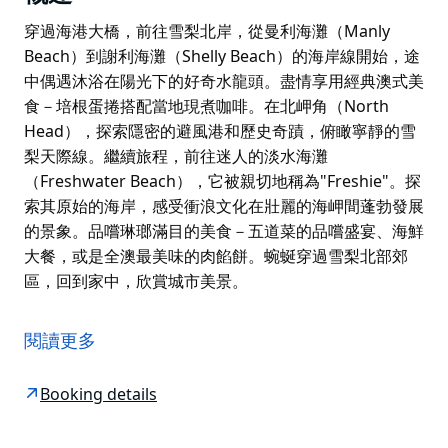
穿過海港大橋，前往雪梨北岸，從曼利海灘（Manly
Beach）到謝利海灘（Shelly Beach）的海岸線開始，途
中偶遇沐浴在陽光下的好奇水龍頭。盡情享用經典澳式美
食－培根蛋捲搭配當地現煮咖啡。在北岬角（North
Head），探索隱密的避風港和歷史奇蹟，俯瞰寧靜的雪
梨天際線。繼續旅程，前往迷人的淡水海灘
（Freshwater Beach），它被親切地稱為"Freshie"。探
索其原始的海岸，感受衝浪文化在壯麗的海岬間蓬勃發展
的景象。品嚐琳瑯滿目的美食－五道菜的品嚐盛宴、海鮮
大餐，或是全澳最美味的肉餡餅。蜿蜒穿過雪梨北部郊
區，回到家中，欣賞城市美景。
穿過海港大橋，前往雪梨北岸，從曼利海灘（Manly
Beach）到謝利海灘（Shelly Beach）的海岸線開始，途
閱讀更多
中偶遇沐浴在陽光下的好奇水龍頭。盡情享用經典澳式美
食－培根蛋捲搭配當地現煮咖啡。在北岬角（North
Booking details
Head），探索隱密的避風港和歷史奇蹟，俯瞰寧靜的雪
梨天際線。繼續旅程，前往迷人的淡水海灘