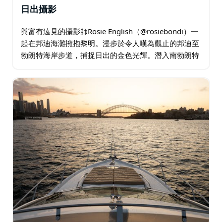
日出攝影
與富有遠見的攝影師Rosie English（@rosiebondi）一
起在邦迪海灘擁抱黎明。漫步於令人嘆為觀止的邦迪至
勃朗特海岸步道，捕捉日出的金色光輝。潛入南勃朗特
岩池，欣賞陽光描繪的壯麗景色。學習、拍攝，並透過
20多張紀念照片來珍惜這一刻…