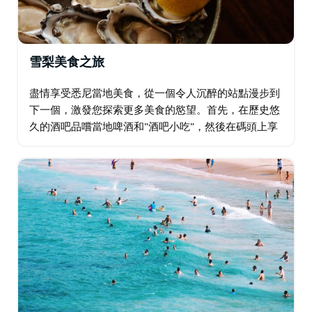
雪梨美食之旅
盡情享受悉尼當地美食，從一個令人沉醉的站點漫步到
下一個，激發您探索更多美食的慾望。首先，在歷史悠
久的酒吧品嚐當地啤酒和"酒吧小吃"，然後在碼頭上享
用香檳、牡蠣和魷魚。接下來，在雪梨最熱門的郊區，
享用令人垂涎的兩道菜午餐，搭配當地優質啤酒或葡萄
酒…