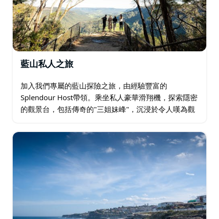
藍山私人之旅
加入我們專屬的藍山探險之旅，由經驗豐富的
Splendour Host帶領。乘坐私人豪華滑翔機，探索隱密
的觀景台，包括傳奇的"三姐妹峰"，沉浸於令人嘆為觀
止的山景之中。享用早茶，享用兩道菜的午餐，佐以當
地優質啤酒或葡萄酒，在壯麗的景色中盡享盛宴…