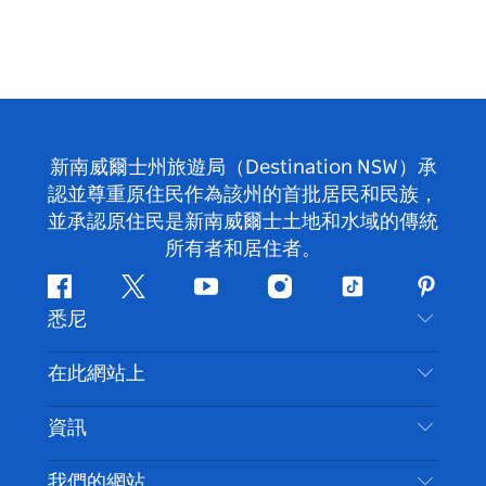
新南威爾士州旅遊局（Destination NSW）承
認並尊重原住民作為該州的首批居民和民族，
並承認原住民是新南威爾士土地和水域的傳統
所有者和居住者。
Facebook
嘰
Youtube
Instagram
抖
Pintere
悉尼
嘰
音
喳
聯絡我們
在此網站上
喳
免責聲明
目的地
資訊
隱私
要做的事情
旅行資訊
Cookie 通知
我們的網站