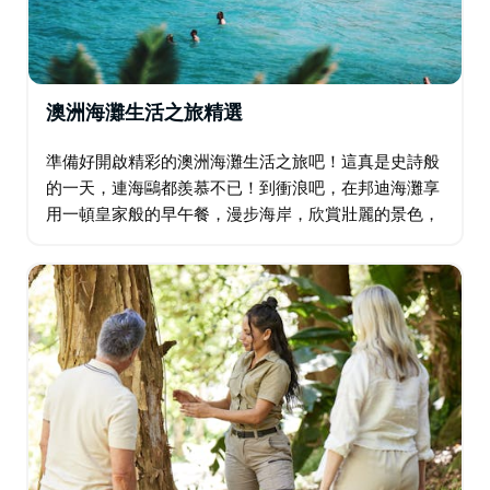
澳洲海灘生活之旅精選
準備好開啟精彩的澳洲海灘生活之旅吧！這真是史詩般
的一天，連海鷗都羨慕不已！到衝浪吧，在邦迪海灘享
用一頓皇家般的早午餐，漫步海岸，欣賞壯麗的景色，
然後在庫吉涼亭盡情享受美食。這一天，海浪、美食，
以及Instagram無法展現的美景…