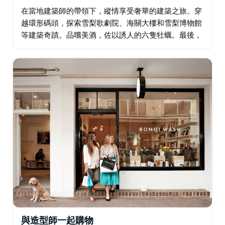
在當地建築師的帶領下，縱情享受奢華的建築之旅。穿
越環形碼頭，探索雪梨歌劇院、海關大樓和雪梨博物館
等建築奇蹟。品嚐美酒，佐以誘人的六隻牡蠣。最後，
我們將護送您返回住宿地，為您的冒險之旅畫上圓滿的
句號。此行程完全可定制，確保滿足您的所有觀光願
望…
與造型師一起購物