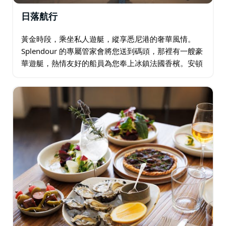
日落航行
黃金時段，乘坐私人遊艇，縱享悉尼港的奢華風情。
Splendour 的專屬管家會將您送到碼頭，那裡有一艘豪
華遊艇，熱情友好的船員為您奉上冰鎮法國香檳。安頓
下來，感受海風拂面，欣賞夕陽西下，城市逐漸染成金
色，彷彿落入海港大橋和藍山的懷抱。…