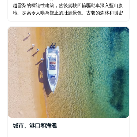
越雪梨的標誌性建築，然後駕駛四輪驅動車深入藍山腹
地。探索令人嘆為觀止的壯麗景色、古老的森林和隱密
的角落，享用獨特的午餐。這趟旅程如同坐雲霄飛車，
充滿刺激與自然奇觀－砂岩洞穴或雨林盛宴，任您選
擇…
城市、港口和海灘