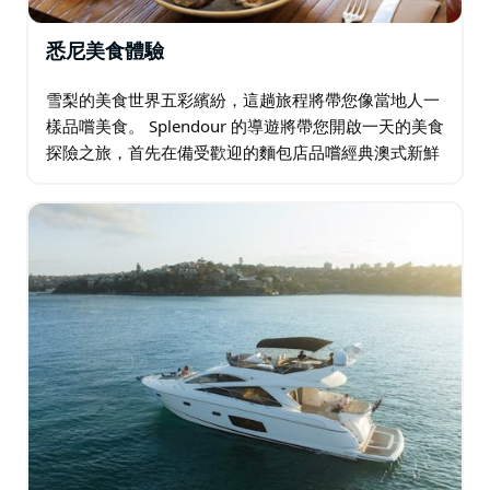
悉尼美食體驗
雪梨的美食世界五彩繽紛，這趟旅程將帶您像當地人一
樣品嚐美食。 Splendour 的導遊將帶您開啟一天的美食
探險之旅，首先在備受歡迎的麵包店品嚐經典澳式新鮮
咖啡和手指麵包。 接下來，前往南半球最大的魚市，品
嚐雪梨岩牡蠣…