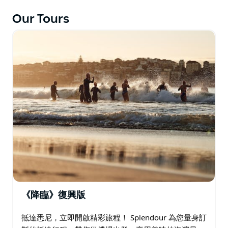
（Freshwater Beach），它被親切地稱為"Freshie"。探
索其原始的海岸，感受衝浪文化在壯麗的海岬間蓬勃發展
Our Tours
的景象。品嚐琳瑯滿目的美食－五道菜的品嚐盛宴、海鮮
大餐，或是全澳最美味的肉餡餅。蜿蜒穿過雪梨北部郊
區，回到家中，欣賞城市美景。
《降臨》復興版
抵達悉尼，立即開啟精彩旅程！ Splendour 為您量身訂