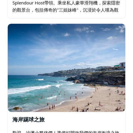
Splendour Host帶領。乘坐私人豪華滑翔機，探索隱密
的觀景台，包括傳奇的"三姐妹峰"，沉浸於令人嘆為觀
止的山景之中。享用早茶，享用兩道菜的午餐，佐以當
地優質啤酒或葡萄酒，在壯麗的景色中盡享盛宴…
海岸踢球之旅
歡迎，沙灘小夥伴們！準備好開啟我們的海岸衝浪之旅