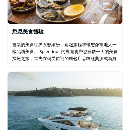
悉尼美食體驗
雪梨的美食世界五彩繽紛，這趟旅程將帶您像當地人一
樣品嚐美食。 Splendour 的導遊將帶您開啟一天的美食
探險之旅，首先在備受歡迎的麵包店品嚐經典澳式新鮮
咖啡和手指麵包。 接下來，前往南半球最大的魚市，品
嚐雪梨岩牡蠣…