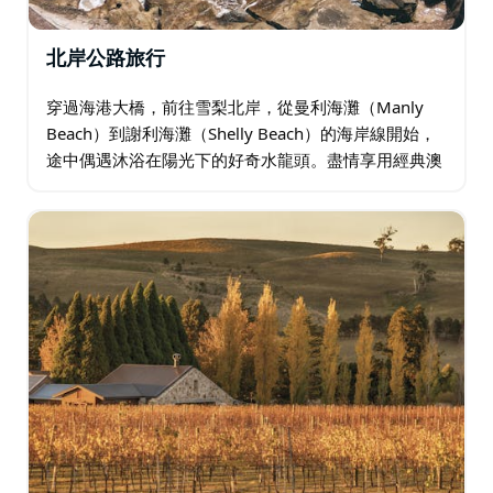
北岸公路旅行
穿過海港大橋，前往雪梨北岸，從曼利海灘（Manly
Beach）到謝利海灘（Shelly Beach）的海岸線開始，
途中偶遇沐浴在陽光下的好奇水龍頭。盡情享用經典澳
式美食－培根蛋捲搭配當地現煮咖啡。在北岬角
（North Head）…