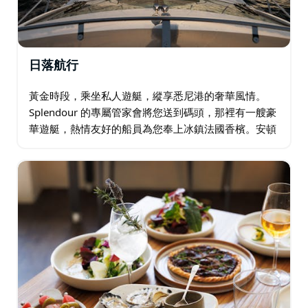
日落航行
黃金時段，乘坐私人遊艇，縱享悉尼港的奢華風情。
Splendour 的專屬管家會將您送到碼頭，那裡有一艘豪
華遊艇，熱情友好的船員為您奉上冰鎮法國香檳。安頓
下來，感受海風拂面，欣賞夕陽西下，城市逐漸染成金
色，彷彿落入海港大橋和藍山的懷抱。…