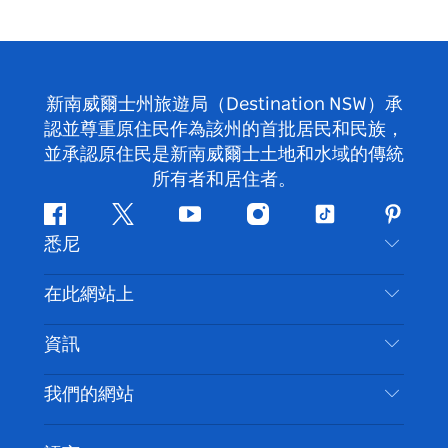
新南威爾士州旅遊局（Destination NSW）承
認並尊重原住民作為該州的首批居民和民族，
並承認原住民是新南威爾士土地和水域的傳統
所有者和居住者。
Facebook
嘰
Youtube
Instagram
抖
Pintere
悉尼
嘰
音
喳
聯絡我們
在此網站上
喳
免責聲明
目的地
資訊
隱私
要做的事情
旅行資訊
Cookie 通知
我們的網站
新南威爾斯州公路旅行
無障礙悉尼
使用條款
VisitNSW.com
活動