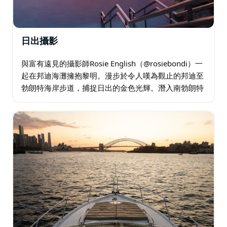
日出攝影
與富有遠見的攝影師Rosie English（@rosiebondi）一
起在邦迪海灘擁抱黎明。漫步於令人嘆為觀止的邦迪至
勃朗特海岸步道，捕捉日出的金色光輝。潛入南勃朗特
岩池，欣賞陽光描繪的壯麗景色。學習、拍攝，並透過
20多張紀念照片來珍惜這一刻…