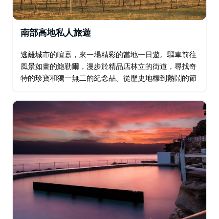
南部高地私人旅遊
逃離城市的喧囂，來一場精彩的當地一日遊。驅車前往
風景如畫的鮑勒爾，漫步於精品店林立的街道，尋找奇
特的珍寶和獨一無二的紀念品。從歷史地標到熱鬧的節
日，感受每個角落豐富的文化脈動。在優雅的環境中享
用下午茶，或在寧靜的大自然中野餐，感受別樣的樂
趣…