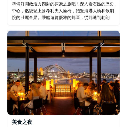
準備好開啟活力四射的探索之旅吧！深入岩石區的歷史
中心，然後登上麥考利夫人座椅，飽覽海港大橋和歌劇
院的壯麗全景。乘船遊覽優雅的郊區，從邦迪到勃朗
特，沿著著名的海岸線漫步，沉浸於澳式海灘文化，在
水邊享用清涼的早茶。 下午，登上57英尺長的遊艇…
美食之夜