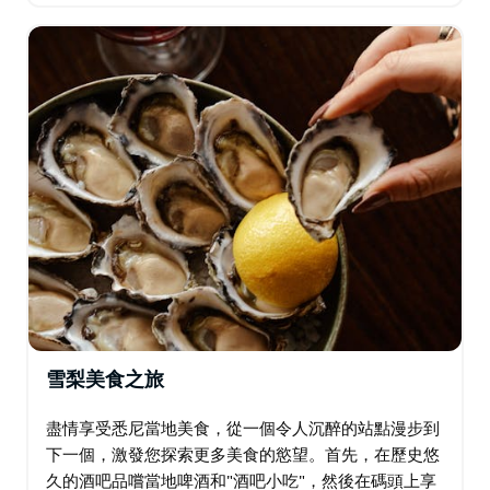
可以選擇經典的雪梨體驗作為開端：在邦迪海灘
(Bondi Beach)…
雪梨美食之旅
盡情享受悉尼當地美食，從一個令人沉醉的站點漫步到
下一個，激發您探索更多美食的慾望。首先，在歷史悠
久的酒吧品嚐當地啤酒和"酒吧小吃"，然後在碼頭上享