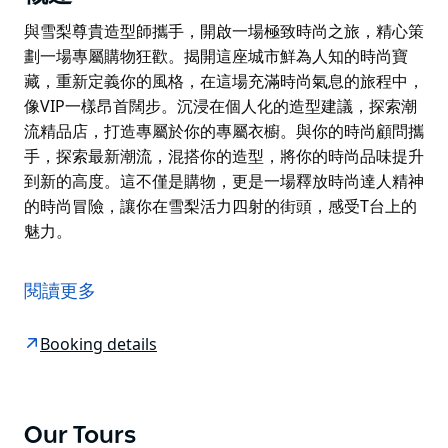
與雪梨尊貴造型師攜手，開啟一場極致時尚之旅，精心策
劃一場專屬購物狂歡。揭開這座城市鮮為人知的時尚寶
藏，重新定義你的風格，在這場充滿時尚氣息的旅程中，
像VIP一樣昂首闊步。沉浸在個人化的造型建議，探索潮
流精品店，打造專屬於你的專屬衣櫥。與你的時尚顧問攜
手，探索最新潮流，混搭你的造型，將你的時尚品味提升
到新的高度。這不僅是購物，更是一場釋放時尚達人精神
的時尚冒險，讓你在雪梨活力四射的街頭，感受T台上的
魅力。
與雪梨尊貴造型師攜手，開啟一場極致時尚之旅，精心策
劃一場專屬購物狂歡。揭開這座城市鮮為人知的時尚寶
閱讀更多
藏，重新定義你的風格，在這場充滿時尚氣息的旅程中，
像VIP一樣昂首闊步。沉浸在個人化的造型建議，探索潮
Booking details
流精品店，打造專屬於你的專屬衣櫥。與你的時尚顧問攜
手，探索最新潮流，混搭你的造型，將你的時尚品味提升
到新的高度。這不僅是購物，更是一場釋放時尚達人精神
的時尚冒險，讓你在雪梨活力四射的街頭，感受T台上的
Our Tours