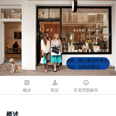
Product
Product
抱歉，載入產品時發生
List
List
錯誤。請稍後重試。
概述
附近
常見問題解答
概述