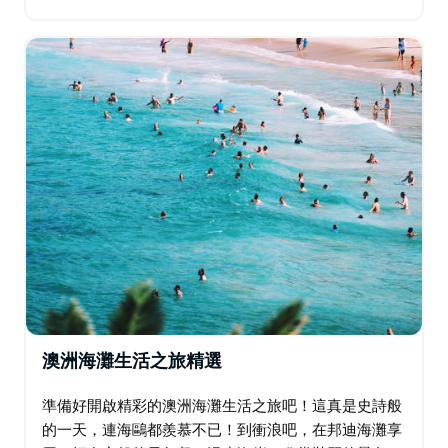
用香檳、牡蠣和魷魚。接下來，在雪梨最熱門的郊區，
享用令人垂涎的兩道菜午餐，搭配當地優質啤酒或葡萄
酒…
澳洲海灘生活之旅精選
準備好開啟精彩的澳洲海灘生活之旅吧！這真是史詩般
的一天，連海鷗都羨慕不已！到衝浪吧，在邦迪海灘享