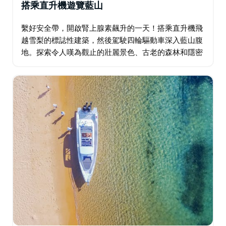
搭乘直升機遊覽藍山
繫好安全帶，開啟腎上腺素飆升的一天！搭乘直升機飛
越雪梨的標誌性建築，然後駕駛四輪驅動車深入藍山腹
地。探索令人嘆為觀止的壯麗景色、古老的森林和隱密
的角落，享用獨特的午餐。這趟旅程如同坐雲霄飛車，
充滿刺激與自然奇觀－砂岩洞穴或雨林盛宴，任您選
擇…