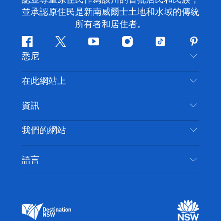
並承認原住民是新南威爾士土地和水域的傳統
所有者和居住者。
Facebook
嘰
Youtube
Instagram
抖
Pintere
悉尼
嘰
音
喳
聯絡我們
在此網站上
喳
免責聲明
目的地
資訊
隱私
要做的事情
旅行資訊
Cookie 通知
我們的網站
新南威爾斯州公路旅行
無障礙悉尼
使用條款
VisitNSW.com
活動
語言
列出您的業務
新南威爾士州旅遊局（Destination NSW）企業網
住宿
新南威爾斯的商業
站​
新南威爾斯的教育
新南威爾士州商務活動
新南威爾士州旅遊局（Destination NSW）媒體中