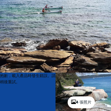
Product
Product
抱歉，載入產品時發生錯誤。請
List
List
稍後重試。
4 張照片