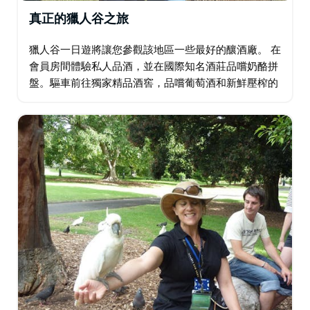
真正的獵人谷之旅
獵人谷一日遊將讓您參觀該地區一些最好的釀酒廠。 在
會員房間體驗私人品酒，並在國際知名酒莊品嚐奶酪拼
盤。驅車前往獨家精品酒窖，品嚐葡萄酒和新鮮壓榨的
橄欖油。在可愛的 Hunter 咖啡館感受氛圍，當然還可
以品嚐一些著名的 Hunter…