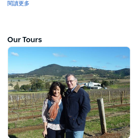
令人驚嘆的隱藏景點的最佳秘密。這是攝影師的夢想。準
閱讀更多
備好發現悉尼當地人隱藏的令人驚嘆的秘密景點。您將冒
險進入精緻的海港公園和小海灘，經常遇到棲息在遠離城
市人群的這些地區的野生動物。這是一個發現只有當地人
和我們獨特的鳥類出來玩耍的地方的機會。這才是真正的
悉尼。
Our Tours
這種體驗向您展示了許多遊客經常錯過的未受破壞的寧靜
之美。真正的悉尼之旅保證向您展示一些我們保存最完好
的悉尼秘密，所以一起來尋找驚喜吧。