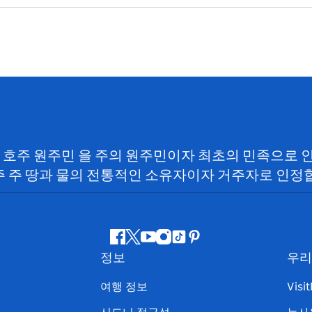
SW) 호주 원주민 을 주의 원주민이자 최초의 민족으로
 주 땅과 물의 전통적인 소유자이자 거주자로 인정
페
지
유
인
틱
핀
정보
우리
이
저
튜
스
톡
터
스
귀
브
타
레
여행 정보
Visi
북
다
그
스