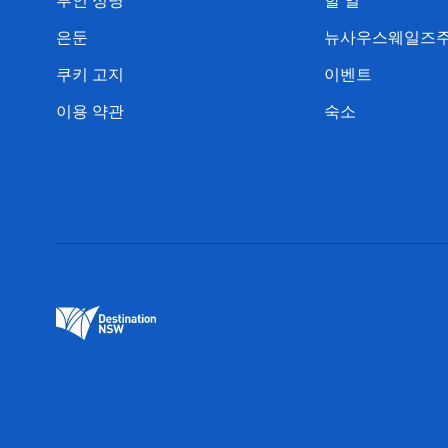
부인 성명
할 일
은둔
뉴사우스웨일즈주
쿠키 고지
이벤트
이용 약관
숙소