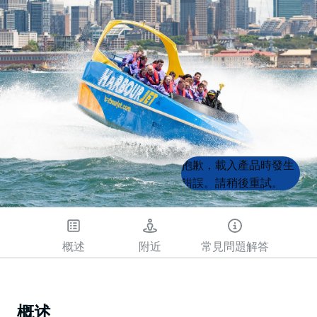
Product
Product
抱歉，載入產品時發生
List
List
錯誤。請稍後重試。
概述
附近
常見問題解答
概述