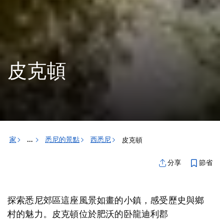
皮克頓
家
悉尼的景點
西悉尼
皮克頓
...
節省
分享
探索悉尼郊區這座風景如畫的小鎮，感受歷史與鄉
村的魅力。皮克頓位於肥沃的卧龍迪利郡