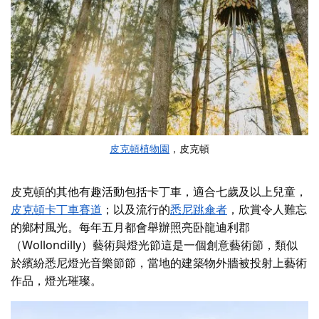
皮克頓植物園
，皮克頓
皮克頓的其他有趣活動包括卡丁車，適合七歲及以上兒童，
皮克頓卡丁車賽道
；以及流行的
悉尼跳傘者
，欣賞令人難忘
的鄉村風光。每年五月都會舉辦
照亮卧龍迪利郡
（Wollondilly）藝術與燈光節
這是一個創意藝術節，類似
於
繽紛悉尼燈光音樂節
節
，當地的建築物外牆被投射上藝術
作品，燈光璀璨。