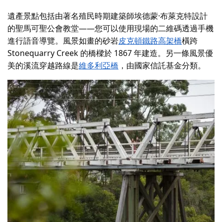
遺產景點包括由著名殖民時期建築師埃德蒙·布萊克特設計
的聖馬可聖公會教堂——您可以使用現場的二維碼透過手機
進行語音導覽。風景如畫的砂岩
皮克頓鐵路高架橋
橫跨
Stonequarry Creek 的橋樑於 1867 年建造。另一條風景優
美的溪流穿越路線是
維多利亞橋
，由國家信託基金分類。