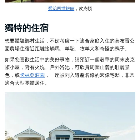
喬治四世旅館
，皮克頓
獨特的住宿
想要體驗鄉村生活，不妨考慮一下適合家庭入住的
莫布雷公
園農場住宿
近距離接觸馬、羊駝、牧羊犬和奇怪的鴨子。
如果您喜歡生活中的美好事物，請預訂一個奢華的周末
皮克
頓小屋
，附有火坑、戶外浴池，可欣賞周圍山麓的壯麗景
色，或
卡林亞莊園
，一座被列入遺產名錄的宏偉宅邸，非常
適合大型團體居住。