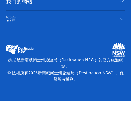
Cookie 通知
我們的網站
新南威爾斯州公路旅行
無障礙悉尼
使用條款
VisitNSW.com
活動
語言
列出您的業務
新南威爾士州旅遊局（Destination NSW）企業網站​
住宿
新南威爾斯的商業
新南威爾士州商務活動
新南威爾斯的教育
新南威爾士州旅遊局（Destination NSW）媒體中心
繽紛悉尼燈光音樂節
悉尼是新南威爾士州旅遊局（Destination NSW）的官方旅遊網
站。
© 版權所有
2026
新南威爾士州旅遊局（Destination NSW）。保
留所有權利。