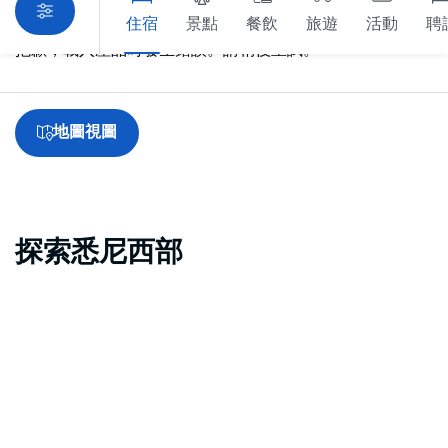
住宿
景點
餐飲
旅遊
活動
聘
抱歉，載入產品時發生錯誤。請稍後重試。
地圖視圖
探索悉尼西部