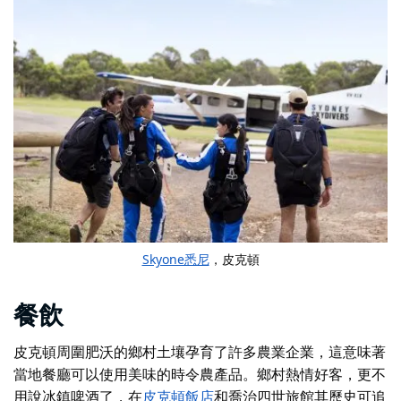
Skyone悉尼
，皮克頓
餐飲
皮克頓周圍肥沃的鄉村土壤孕育了許多農業企業，這意味著
當地餐廳可以使用美味的時令農產品。鄉村熱情好客，更不
用說冰鎮啤酒了，在
皮克頓飯店
和
喬治四世旅館
其歷史可追