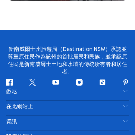
新南威爾士州旅遊局（Destination NSW）承認並
尊重原住民作為該州的首批居民和民族，並承認原
住民是新南威爾士土地和水域的傳統所有者和居住
者。
Facebook
嘰
Youtube
Instagram
抖
Pint
悉尼
嘰
音
喳
聯絡我們
在此網站上
喳
免責聲明
目的地
資訊
隱私
要做的事情
旅行資訊