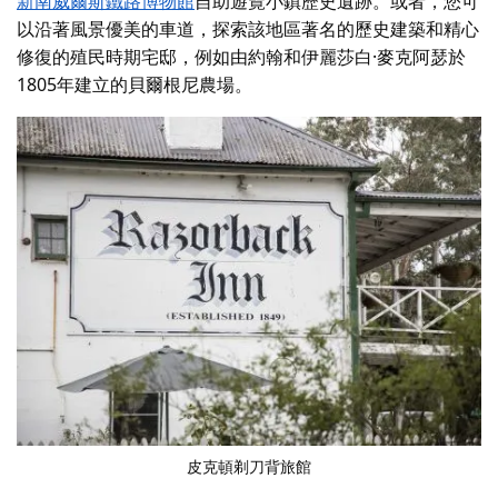
新南威爾斯鐵路博物館
自助遊覽小鎮歷史遺跡。或者，您可
以沿著風景優美的車道，探索該地區著名的歷史建築和精心
修復的殖民時期宅邸，例如由約翰和伊麗莎白·麥克阿瑟於
1805年建立的貝爾根尼農場。
皮克頓剃刀背旅館