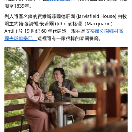
溯至1839年。
列入遺產名錄的賈維斯菲爾德莊園 (Jarvisfield House) 由牧
場主約翰·麥誇裡·安蒂爾 (John 麥格理（Macquarie）
Antill) 於 19 世紀 60 年代建造，現在是
安蒂爾公園鄉村高
爾夫球俱樂部
，
這裡還有一家很棒的泰國餐廳。