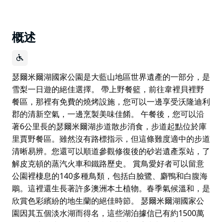
概述
瑟爾米爾湖國家公園是大藍山地區世界遺產的一部分，是
雪梨一日遊的絕佳選擇。 帶上野餐籃，前往韋裡貝裡野
餐區，那裡有免費的燒烤設施，您可以一邊享受沃隆迪利
郡的清新空氣，一邊烹製美味佳餚。 午餐後，您可以沿
著6公里長的瑟爾米爾湖步道散步消食，步道起點位於庫
里賈野餐區。雖然沒有路標指示，但這條難度適中的步道
清晰易辨。您還可以順道參觀修復後的砂岩遺產泵站，了
解皮克頓的蒸汽火車和鐵路歷史。 賞鳥愛好者可以留意
公園裡棲息的140多種鳥類，包括白臉鷺、麝鴨和白腹海
鵰。這裡還生長著許多澳洲本土植物。春季氣候溫和，是
欣賞色彩繽紛的地生蘭的絕佳時節。 瑟爾米爾湖國家公
園因其五個淡水湖而得名，這些湖泊據信已有約1500萬