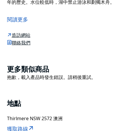
年的歷史。水位較低時，湖中禁止游泳和劃獨木舟。
瑟爾米爾湖國家公園是大藍山地區世界遺產的一部分，是
雪梨一日遊的絕佳選擇。
閱讀更多
帶上野餐籃，前往韋裡貝裡野餐區，那裡有免費的燒烤設
施，您可以一邊享受沃隆迪利郡的清新空氣，一邊烹製美
造訪網站
味佳餚。
聯絡我們
午餐後，您可以沿著6公里長的瑟爾米爾湖步道散步消
食，步道起點位於庫里賈野餐區。雖然沒有路標指示，但
這條難度適中的步道清晰易辨。您還可以順道參觀修復後
Product
更多類似商品
的砂岩遺產泵站，了解皮克頓的蒸汽火車和鐵路歷史。
List
Product
抱歉，載入產品時發生錯誤。請稍後重試。
賞鳥愛好者可以留意公園裡棲息的140多種鳥類，包括白
List
臉鷺、麝鴨和白腹海鵰。這裡還生長著許多澳洲本土植
物。春季氣候溫和，是欣賞色彩繽紛的地生蘭的絕佳時
地點
節。
瑟爾米爾湖國家公園因其五個淡水湖而得名，這些湖泊據
Thirlmere NSW 2572 澳洲
信已有約1500萬年的歷史。水位較低時，湖中禁止游泳
獲取路線
和劃獨木舟。