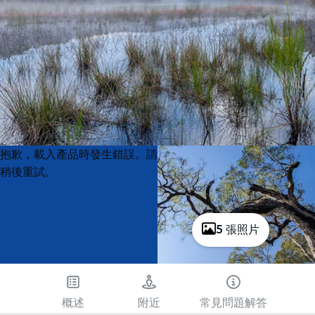
Product
Product
抱歉，載入產品時發生錯誤。請
List
List
稍後重試。
5 張照片
概述
附近
常見問題解答