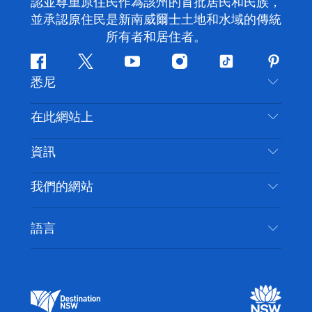
認並尊重原住民作為該州的首批居民和民族，
並承認原住民是新南威爾士土地和水域的傳統
所有者和居住者。
Facebook
嘰
Youtube
Instagram
抖
Pintere
悉尼
嘰
音
喳
聯絡我們
在此網站上
喳
免責聲明
目的地
資訊
隱私
要做的事情
旅行資訊
Cookie 通知
我們的網站
新南威爾斯州公路旅行
無障礙悉尼
使用條款
VisitNSW.com
活動
語言
列出您的業務
新南威爾士州旅遊局（Destination NSW）企業網
住宿
新南威爾斯的商業
站​
新南威爾斯的教育
新南威爾士州商務活動
新南威爾士州旅遊局（Destination NSW）媒體中