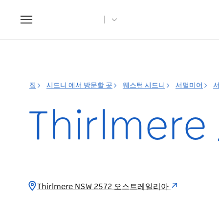
Toggle
navigation
집
시드니 에서 방문할 곳
웨스턴 시드니
서멀미어
서
Thirlme
Thirlmere NSW 2572 오스트레일리아