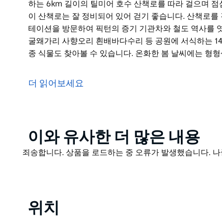
하는 6km 길이의 틸미어 호수 산책로를 따라 걸으며 
이 산책로는 잘 정비되어 있어 걷기 좋습니다. 산책로를
테이션을 방문하여 픽턴의 증기 기관차와 철도 역사를 엿
굴왜가리 사향오리 흰배바다수리 등 공원에 서식하는 14
종 식물도 찾아볼 수 있습니다. 온화한 봄 날씨에는 형
틸미어 호수 국립공원은 그레이터 블루 마운틴 지역 
으로 안성맞춤입니다.
더 읽어보세요
도시락을 싸서 웨리 베리 피크닉 장소로 가보세요. 무료
울론딜리 지역의 신선한 공기를 만끽할 수 있습니다.
쿠리자 피크닉 장소에서 시작하는 6km 길이의 틸미어 
Product
이와 유사한 더 많은 내용
보세요. 안내 표지판은 없지만 이 산책로는 잘 정비되어
List
으로 지어진 헤리티지 펌프 스테이션을 방문하여 픽턴의 
Product
죄송합니다. 상품을 로드하는 중 오류가 발생했습니다. 나
List
조류 관찰을 좋아한다면 흰얼굴왜가리 사향오리 흰배바다
아보세요. 또한 다양한 호주 토종 식물도 찾아볼 수 있
상하기에 안성맞춤입니다.
위치
틸미어 호수 국립공원은 약 1500만 년 전에 형성된 것