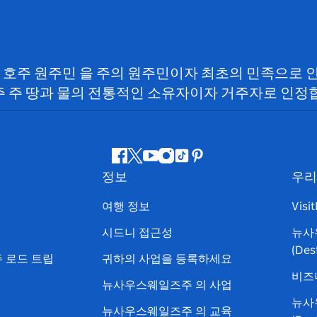
SW) 호주 원주민 을 주의 원주민이자 최초의 민족으로
 주 땅과 물의 전통적인 소유자이자 거주자로 인정
페
지
유
인
틱
핀
정보
우리
이
저
튜
스
톡
터
스
귀
브
타
레
여행 정보
Visi
북
다
그
스
시드니 접근성
뉴사
램
트
(Des
 로드 트립
귀하의 사업을 등록하세요
비즈
뉴사우스웨일즈주 의 사업
뉴사
뉴사우스웨일즈주 의 교육