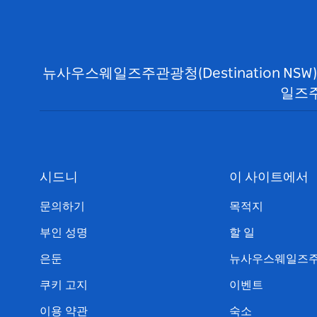
뉴사우스웨일즈주관광청(Destination N
일즈주
시드니
이 사이트에서
문의하기
목적지
부인 성명
할 일
은둔
뉴사우스웨일즈주
쿠키 고지
이벤트
이용 약관
숙소