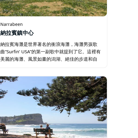
Narrabeen
納拉賓鎮中心
納拉賓海灘是世界著名的衝浪海灘，海灘男孩歌
曲“Surfin’ USA”的第一副歌中就提到了它。這裡有
美麗的海灘、風景如畫的潟湖、絕佳的步道和自
行車道，是家庭的熱門地區。 納拉賓距離曼利 12
公里（7.5 英里），距離雪梨中央商務區 29.5…