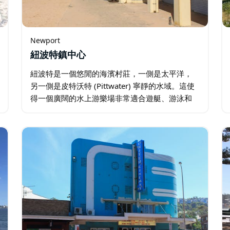
Newport
紐波特鎮中心
紐波特是一個悠閒的海濱村莊，一側是太平洋，
另一側是皮特沃特 (Pittwater) 寧靜的水域。這使
得一個廣闊的水上游樂場非常適合遊艇、游泳和
衝浪。事實上，紐波特海灘也是三屆世界衝浪冠
軍湯姆卡羅爾的故鄉。如果您不喜歡海灘，可以
漫步穿過紐波特村…