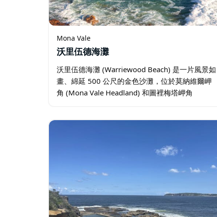
Mona Vale
沃里伍德海灘
沃里伍德海灘 (Warriewood Beach) 是一片風景如
畫、綿延 500 公尺的金色沙灘，位於莫納維爾岬
角 (Mona Vale Headland) 和圖裡梅塔岬角
(Turimetta Head) 之間。 與該地區一樣…