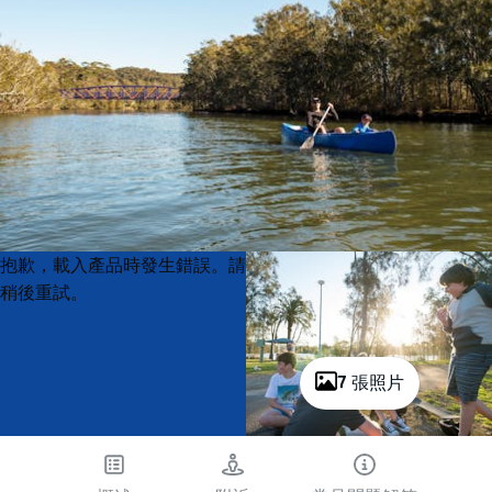
Product
Product
抱歉，載入產品時發生錯誤。請
List
List
稍後重試。
7 張照片