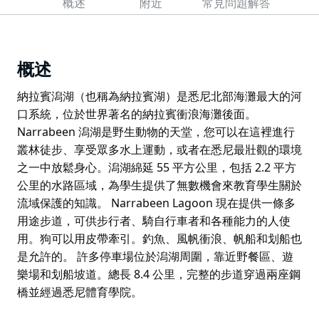
概述
附近
常見問題解答
概述
納拉賓潟湖（也稱為納拉賓湖）是悉尼北部海灘最大的河
口系統，位於世界著名的納拉賓衝浪海灘後面。
Narrabeen 潟湖是野生動物的天堂，您可以在這裡進行
叢林徒步、享受眾多水上運動，或者在悉尼最壯觀的環境
之一中放鬆身心。潟湖綿延 55 平方公里，包括 2.2 平方
公里的水路區域，為學生提供了無數機會來教育學生關於
流域保護的知識。 Narrabeen Lagoon 現在提供一條多
用途步道，可供步行者、騎自行車者和各種能力的人使
用。狗可以用皮帶牽引。釣魚、風帆衝浪、帆船和划船也
是允許的。 許多停車場位於潟湖周圍，靠近野餐區、遊
樂場和划船坡道。總長 8.4 公里，完整的步道穿過兩座鋼
橋並經過悉尼體育學院。
納拉賓潟湖（也稱為納拉賓湖）是悉尼北部海灘最大的河