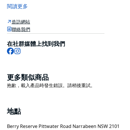
口系統，位於世界著名的納拉賓衝浪海灘後面。
閱讀更多
Narrabeen 潟湖是野生動物的天堂，您可以在這裡進行
叢林徒步、享受眾多水上運動，或者在悉尼最壯觀的環境
造訪網站
之一中放鬆身心。潟湖綿延 55 平方公里，包括 2.2 平方
聯絡我們
公里的水路區域，為學生提供了無數機會來教育學生關於
流域保護的知識。 Narrabeen Lagoon 現在提供一條多
在社群媒體上找到我們
Facebook
Instagram
用途步道，可供步行者、騎自行車者和各種能力的人使
用。狗可以用皮帶牽引。釣魚、風帆衝浪、帆船和划船也
是允許的。
許多停車場位於潟湖周圍，靠近野餐區、遊樂場和划船坡
Product
更多類似商品
道。總長 8.4 公里，完整的步道穿過兩座鋼橋並經過悉尼
List
Product
抱歉，載入產品時發生錯誤。請稍後重試。
體育學院。
List
地點
Berry Reserve Pittwater Road Narrabeen NSW 2101