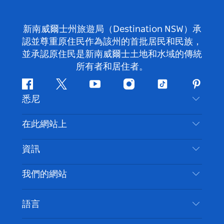
新南威爾士州旅遊局（Destination NSW）承
認並尊重原住民作為該州的首批居民和民族，
並承認原住民是新南威爾士土地和水域的傳統
所有者和居住者。
Facebook
嘰
Youtube
Instagram
抖
Pintere
悉尼
嘰
音
喳
聯絡我們
在此網站上
喳
免責聲明
目的地
資訊
隱私
要做的事情
旅行資訊
Cookie 通知
我們的網站
新南威爾斯州公路旅行
無障礙悉尼
使用條款
VisitNSW.com
活動
語言
列出您的業務
新南威爾士州旅遊局（Destination NSW）企業網
住宿