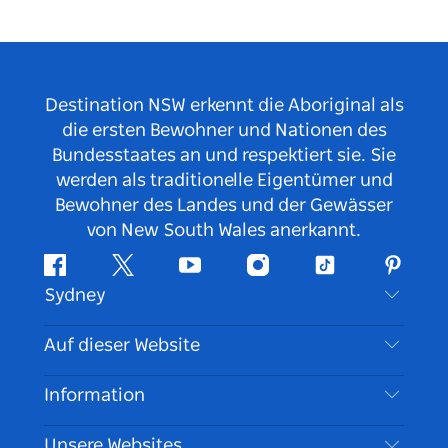
Destination NSW erkennt die Aboriginal als
die ersten Bewohner und Nationen des
Bundesstaates an und respektiert sie. Sie
werden als traditionelle Eigentümer und
Bewohner des Landes und der Gewässer
von New South Wales anerkannt.
Facebook
Twitter
YouTube
Instagram
TikTok
Pintere
Sydney
Kontaktieren Sie uns
Auf dieser Website
Haftungsausschluss
Reiseziele
Information
Datenschutz
Aktivitäten
Reiseinformationen
Unsere Websites
Cookie Notice