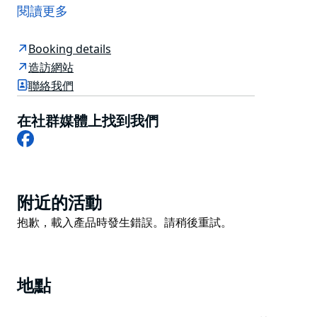
迷人的獨立式住宿，坐落於河畔，配備寬敞的露臺和燒烤
閱讀更多
設施，是您在欣賞壯麗河景的同時享受戶外用餐的理想之
選。
Booking details
貝羅拉沃特斯工作室最適合前來此地旅遊、參加婚禮或在
造訪網站
貝羅拉沃特斯旅館 (Berowra Waters Inn)、皮特餐廳
聯絡我們
(Peat's Bite) 或水景餐廳 (Waterview Restaurant) 用餐
的情侶入住。
在社群媒體上找到我們
Facebook
此住宿僅可透過水路抵達，房價包含船隻接送服務以及歐
陸式早餐食材。
您可以租用機動小艇探索河流，無需駕照。此外，還提供
Product
皮划艇。住宿前方的私人浮橋是游泳和釣魚的絕佳地點。
附近的活動
List
Product
抱歉，載入產品時發生錯誤。請稍後重試。
List
地點