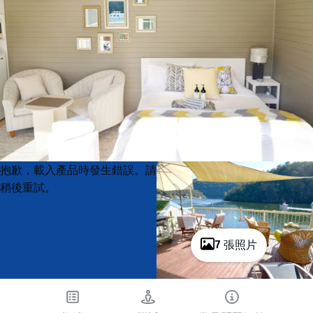
Product
Product
抱歉，載入產品時發生錯誤。請
List
List
稍後重試。
7 張照片