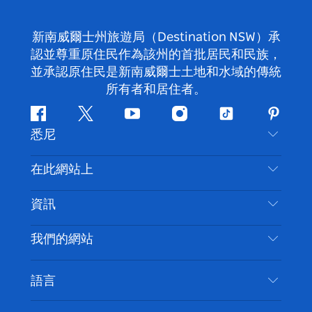
新南威爾士州旅遊局（Destination NSW）承
認並尊重原住民作為該州的首批居民和民族，
並承認原住民是新南威爾士土地和水域的傳統
所有者和居住者。
Facebook
嘰
Youtube
Instagram
抖
Pintere
悉尼
嘰
音
喳
聯絡我們
在此網站上
喳
免責聲明
目的地
資訊
隱私
要做的事情
旅行資訊
Cookie 通知
我們的網站
新南威爾斯州公路旅行
無障礙悉尼
使用條款
VisitNSW.com
活動
語言
列出您的業務
新南威爾士州旅遊局（Destination NSW）企業網
住宿
新南威爾斯的商業
站​