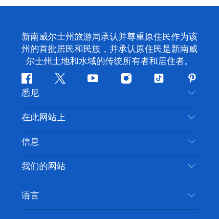
新南威尔士州旅游局承认并尊重原住民作为该
州的首批居民和民族，并承认原住民是新南威
尔士州土地和水域的传统所有者和居住者。
Facebook
叽
YouTube
Instagram
抖
Pintere
悉尼
叽
音
喳
联系我们
在此网站上
喳
免责声明
目的地
信息
隐私
推荐活动
旅行信息
Cookie 通知
我们的网站
新南威尔士州公路旅行
无障碍悉尼
使用条款
VisitNSW.com
活动
语言
列出您的业务
新南威尔士州旅游局企业网站
住宿
新南威尔士州的商业