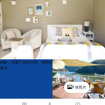
Product
Product
抱歉，加载产品时出错。请稍后
List
List
重试。
7 张照片