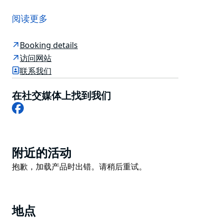
贝罗拉沃特斯工作室 (Berowra Waters Studio) 是一间
迷人的独立式住宿，坐落于河畔，配备宽敞的露台和烧烤
阅读更多
设施，是您在欣赏壮丽河景的同时享受户外用餐的理想之
选。
Booking details
贝罗拉沃特斯工作室最适合前来此地旅游、参加婚礼或在
访问网站
贝罗拉沃特斯旅馆 (Berowra Waters Inn)、皮特餐厅
联系我们
(Peat's Bite) 或水景餐厅 (Waterview Restaurant) 用餐
的情侣入住。
在社交媒体上找到我们
Facebook
此住宿仅可通过水路抵达，房价包含船只接送服务以及欧
陆式早餐食材。
您可以租用机动小艇探索河流，无需驾照。此外，还提供
Product
皮划艇。住宿前方的私人浮桥是游泳和垂钓的绝佳场所。
附近的活动
List
Product
抱歉，加载产品时出错。请稍后重试。
List
地点