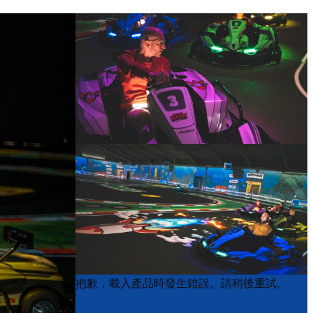
Product
Product
抱歉，載入產品時發生錯誤。請稍後重試。
List
List