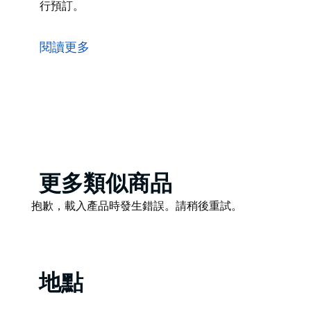
行預訂。
位於摩爾公園的 BattleKart 卡丁車體驗融合了賽
於特製賽道，投影機、數位特效和音效讓周圍環境栩栩
閱讀更多
許多童年遊戲一般，營造出緊張刺激、身臨其境的競速體驗。您現在
行預訂。
Product
更多類似商品
List
Product
抱歉，載入產品時發生錯誤。請稍後重試。
List
地點