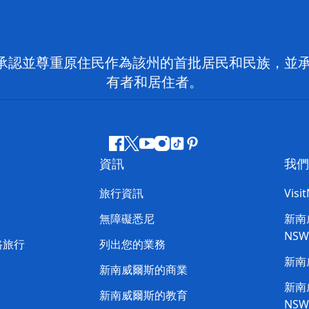
 NSW）承認並尊重原住民作為該州的首批居民和民族
有者和居住者。
Facebook
嘰
Youtube
Instagram
抖
Pinterest
資訊
我們
嘰
音
喳
旅行資訊
Visi
喳
無障礙悉尼
新南威
NS
路旅行
列出您的業務
新南
新南威爾斯的商業
新南威
新南威爾斯的教育
NS