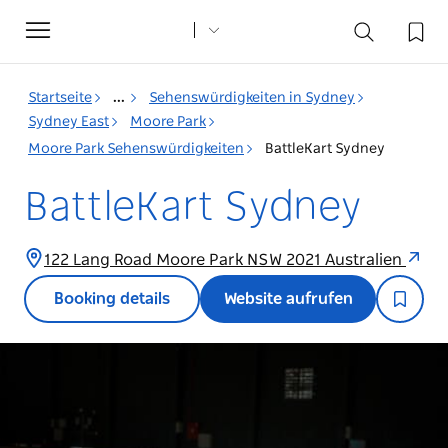
Toggle
navigation
Startseite
...
Sehenswürdigkeiten in Sydney
Sydney East
Moore Park
Moore Park Sehenswürdigkeiten
BattleKart Sydney
BattleKart Sydney
122 Lang Road Moore Park NSW 2021 Australien
Booking details
Website aufrufen