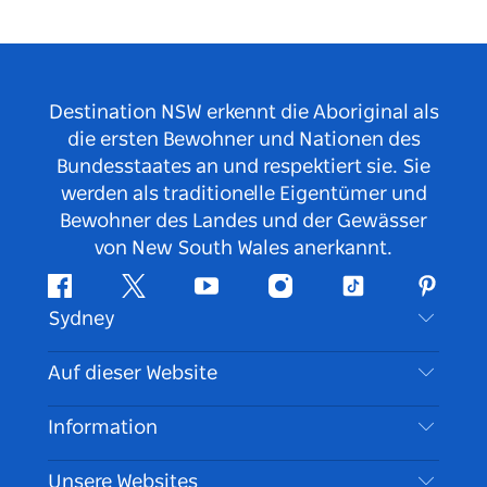
Destination NSW erkennt die Aboriginal als
die ersten Bewohner und Nationen des
Bundesstaates an und respektiert sie. Sie
werden als traditionelle Eigentümer und
Bewohner des Landes und der Gewässer
von New South Wales anerkannt.
Facebook
Twitter
YouTube
Instagram
TikTok
Pintere
Sydney
Kontaktieren Sie uns
Auf dieser Website
Haftungsausschluss
Reiseziele
Information
Datenschutz
Aktivitäten
Reiseinformationen
Unsere Websites
Cookie Notice