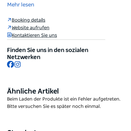
das Rennsport mit der Spannung von Videospielen
Mehr lesen
verbindet. Die Spieler steuern Elektro-Karts auf
speziell gestalteten Strecken, deren Umgebung
Booking details
durch Projektoren, digitale Effekte und Sound zum
Website aufrufen
Leben erwacht. Die Strecken sind oft mit Power-ups,
Kontaktieren Sie uns
Waffen und Hindernissen ausgestattet ähnlich wie in
vielen Kinderspielen, und sorgen so für ein
Finden Sie uns in den sozialen
spannendes und immersives Rennerlebnis. Jetzt
Netzwerken
buchen unter hyperkarting.com.au
Facebook
Instagram
Ähnliche Artikel
Product
List
Product
Beim Laden der Produkte ist ein Fehler aufgetreten.
List
Bitte versuchen Sie es später noch einmal.