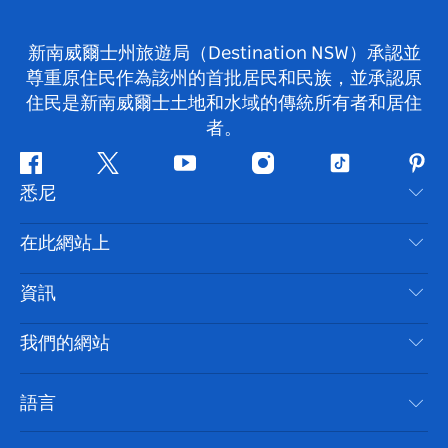
新南威爾士州旅遊局（Destination NSW）承認並
尊重原住民作為該州的首批居民和民族，並承認原
住民是新南威爾士土地和水域的傳統所有者和居住
者。
Facebook
嘰
Youtube
Instagram
抖
Pint
悉尼
嘰
音
喳
聯絡我們
在此網站上
喳
免責聲明
目的地
資訊
隱私
要做的事情
旅行資訊
Cookie 通知
我們的網站
新南威爾斯州公路旅行
無障礙悉尼
使用條款
VisitNSW.com
活動
語言
列出您的業務
新南威爾士州旅遊局（Destination NSW）企業網站​
住宿
新南威爾斯的商業