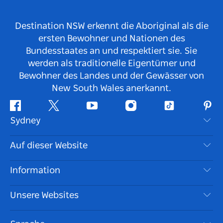
Destination NSW erkennt die Aboriginal als die
ersten Bewohner und Nationen des
Bundesstaates an und respektiert sie. Sie
werden als traditionelle Eigentümer und
Bewohner des Landes und der Gewässer von
New South Wales anerkannt.
Facebook
Twitter
YouTube
Instagram
TikTok
Pint
Sydney
Kontaktieren Sie uns
Auf dieser Website
Haftungsausschluss
Reiseziele
Information
Datenschutz
Aktivitäten
Reiseinformationen
Unsere Websites
Cookie Notice
Roadtrips in New South Wales
Barrierefreies Sydney
Nutzungsbedingungen
VisitNSW.com
Veranstaltungen