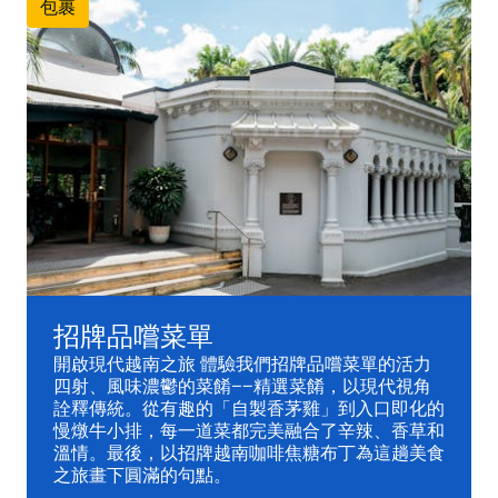
包裹
招牌品嚐菜單
開啟現代越南之旅 體驗我們招牌品嚐菜單的活力
四射、風味濃鬱的菜餚——精選菜餚，以現代視角
詮釋傳統。從有趣的「自製香茅雞」到入口即化的
慢燉牛小排，每一道菜都完美融合了辛辣、香草和
溫情。最後，以招牌越南咖啡焦糖布丁為這趟美食
之旅畫下圓滿的句點。