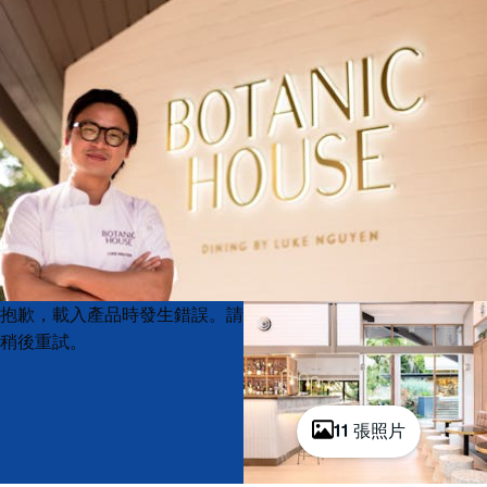
Product
Product
抱歉，載入產品時發生錯誤。請
List
List
稍後重試。
11 張照片