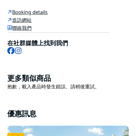
您可以在 Botanic House 樓上的餐廳品嚐由大使主廚
Luke Nguyen 設計的現代亞洲融合菜餚，或在樓下的
Booking details
Farm Cove Eatery 享受休閒用餐體驗。
造訪網站
聯絡我們
Botanic House 周圍環繞著令人驚嘆的綠植，並可一覽
悉尼港的景色，是享用美食、暢飲和慶祝的理想場所。
在社群媒體上找到我們
Facebook
Instagram
Product
更多類似商品
List
Product
抱歉，載入產品時發生錯誤。請稍後重試。
List
優惠訊息