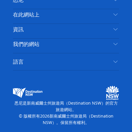
悉尼
嘰
音
喳
聯絡我們
在此網站上
喳
免責聲明
目的地
資訊
隱私
要做的事情
旅行資訊
Cookie 通知
我們的網站
新南威爾斯州公路旅行
無障礙悉尼
使用條款
VisitNSW.com
活動
語言
列出您的業務
新南威爾士州旅遊局（Destination NSW）企業網
住宿
新南威爾斯的商業
站​
新南威爾斯的教育
新南威爾士州商務活動
新南威爾士州旅遊局（Destination NSW）媒體中
悉尼是新南威爾士州旅遊局（Destination NSW）的官方
心
旅遊網站。
繽紛悉尼燈光音樂節
© 版權所有
2026
新南威爾士州旅遊局（Destination
NSW）。保留所有權利。