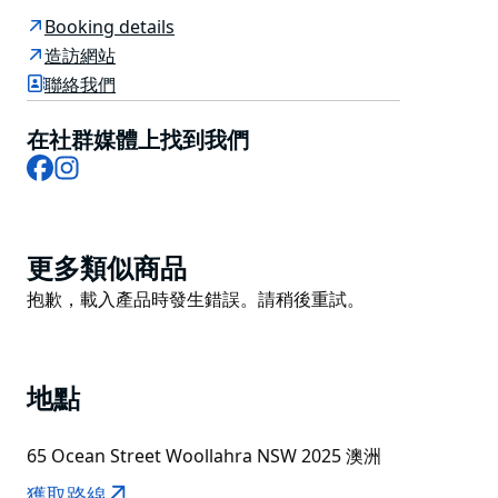
Matt Moran的理念：用心烹調食材，匠心獨運，營造溫
Booking details
馨氛圍。
造訪網站
聯絡我們
在社群媒體上找到我們
Facebook
Instagram
Product
更多類似商品
List
Product
抱歉，載入產品時發生錯誤。請稍後重試。
List
地點
65 Ocean Street Woollahra NSW 2025 澳洲
獲取路線