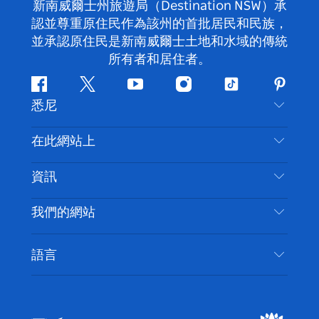
新南威爾士州旅遊局（Destination NSW）承
認並尊重原住民作為該州的首批居民和民族，
並承認原住民是新南威爾士土地和水域的傳統
所有者和居住者。
Facebook
嘰
Youtube
Instagram
抖
Pintere
悉尼
嘰
音
喳
聯絡我們
在此網站上
喳
免責聲明
目的地
資訊
隱私
要做的事情
旅行資訊
Cookie 通知
我們的網站
新南威爾斯州公路旅行
無障礙悉尼
使用條款
VisitNSW.com
活動
語言
列出您的業務
新南威爾士州旅遊局（Destination NSW）企業網
住宿
新南威爾斯的商業
站​
新南威爾斯的教育
新南威爾士州商務活動