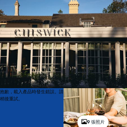
Product
Product
抱歉，載入產品時發生錯誤。請
List
List
稍後重試。
9 張照片