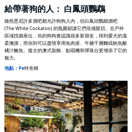
給帶著狗的人：
白鳳頭鸚鵡
雖然悉尼許多酒吧都允許狗狗入內，但白鳳頭鸚鵡酒吧
(The White Cockatoo) 的氛圍卻讓它們倍感親切。在戶外
區域找個座位，你的狗狗會認識很多新朋友，得到愛犬的溫
柔撫摸，而你則可以盡情享用魚肉派、牛腩千層麵或鮪魚酸
橘汁醃魚。復古的澳式裝飾、點唱機和彈珠台更增添了它的
魅力。
地點：Pe
特舍姆