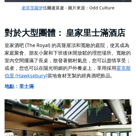
老菲茨羅伊
伍爾盧莫盧 - 圖片來源：Odd Culture
對於大型團體：
皇家里士滿酒店
皇家酒吧 (The Royal) 的高聳屋頂和寬敞的庭院，使其成為
家庭聚會、朋友小聚和下班後休閒放鬆的理想場所。寬敞的
室內空間擺滿了長桌，散發著鄉村氣息，您可以盡情享受；
或者，您也可以在陽光明媚的戶外餐桌上，享用採用
霍克斯
伯里 (Hawksebury)
當地
食材烹製的經典酒吧飲品。
地點：里士滿