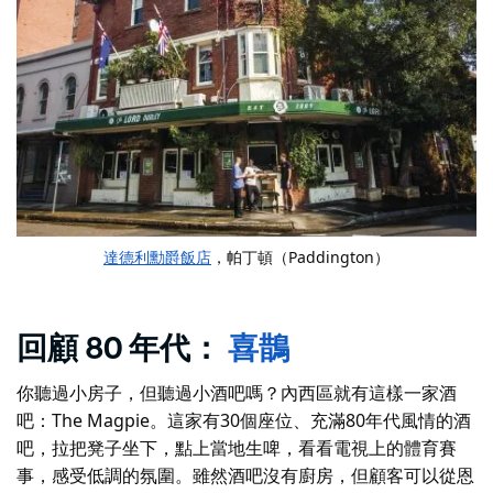
達德利勳爵飯店
，帕丁頓（Paddington）
回顧 80 年代：
喜鵲
你聽過小房子，但聽過小酒吧嗎？內西區就有這樣一家酒
吧：The Magpie。這家有30個座位、充滿80年代風情的酒
吧，拉把凳子坐下，點上當地生啤，看看電視上的體育賽
事，感受低調的氛圍。雖然酒吧沒有廚房，但顧客可以從恩