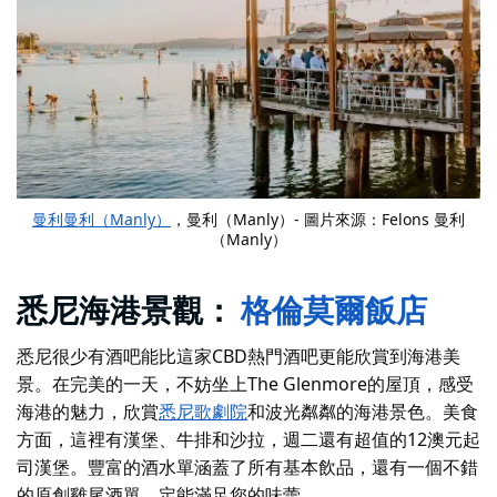
曼利曼利（Manly）
，曼利（Manly）- 圖片來源：Felons 曼利
（Manly）
悉尼海港景觀：
格倫莫爾飯店
悉尼很少有酒吧能比這家CBD熱門酒吧更能欣賞到海港美
景。在完美的一天，不妨坐上The Glenmore的屋頂，感受
海港的魅力，欣賞
悉尼歌劇院
和波光粼粼的海港景色。美食
方面，這裡有漢堡、牛排和沙拉，週二還有超值的12澳元起
司漢堡。豐富的酒水單涵蓋了所有基本飲品，還有一個不錯
的原創雞尾酒單，定能滿足您的味蕾。