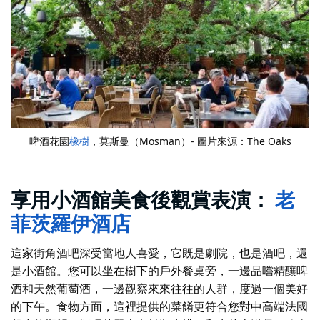
啤酒花園
橡樹
，莫斯曼（Mosman）- 圖片來源：The Oaks
享用小酒館美食後觀賞表演：
老
菲茨羅伊酒店
這家街角酒吧深受當地人喜愛，它既是劇院，也是酒吧，還
是小酒館。您可以坐在樹下的戶外餐桌旁，一邊品嚐精釀啤
酒和天然葡萄酒，一邊觀察來來往往的人群，度過一個美好
的下午。食物方面，這裡提供的菜餚更符合您對中高端法國