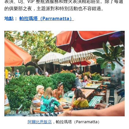
表演、DJ、VIP 整瓶酒服務和煙火表演精彩紛呈。除了每週
的俱樂部之夜，主題派對和特別活動也不容錯過。
地點：
帕拉瑪塔（Parramatta）
阿爾比恩飯店
，帕拉瑪塔（Parramatta）