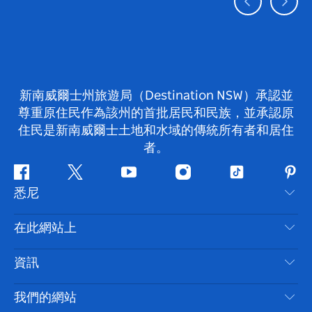
新南威爾士州旅遊局（Destination NSW）承認並
尊重原住民作為該州的首批居民和民族，並承認原
住民是新南威爾士土地和水域的傳統所有者和居住
者。
Facebook
嘰
Youtube
Instagram
抖
Pint
悉尼
嘰
音
喳
聯絡我們
在此網站上
喳
免責聲明
目的地
資訊
隱私
要做的事情
旅行資訊
Cookie 通知
我們的網站
新南威爾斯州公路旅行