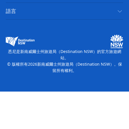
無障礙悉尼
使用條款
VisitNSW.com
活動
語言
列出您的業務
新南威爾士州旅遊局（Destination NSW）企業網站​
住宿
新南威爾斯的商業
新南威爾士州商務活動
新南威爾斯的教育
新南威爾士州旅遊局（Destination NSW）媒體中心
繽紛悉尼燈光音樂節
悉尼是新南威爾士州旅遊局（Destination NSW）的官方旅遊網
站。
© 版權所有
2026
新南威爾士州旅遊局（Destination NSW）。保
留所有權利。