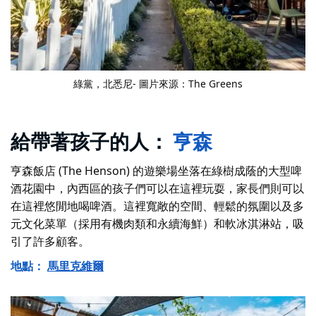
綠黨
，北悉尼- 圖片來源：The Greens
給帶著孩子的人：
亨森
亨森飯店 (The Henson) 的遊樂場坐落在綠樹成蔭的大型啤
酒花園中，內西區的孩子們可以在這裡玩耍，家長們則可以
在這裡悠閒地喝啤酒。這裡寬敞的空間、輕鬆的氛圍以及多
元文化菜單（採用有機肉類和永續海鮮）和軟冰淇淋站，吸
引了許多顧客。
地點：
馬里克維爾