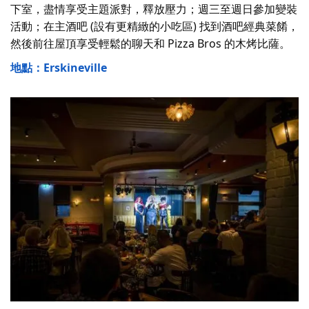
下室，盡情享受主題派對，釋放壓力；週三至週日參加變裝
活動；在主酒吧 (設有更精緻的小吃區) 找到酒吧經典菜餚，
然後前往屋頂享受輕鬆的聊天和 Pizza Bros 的木烤比薩。
地點：Erskineville