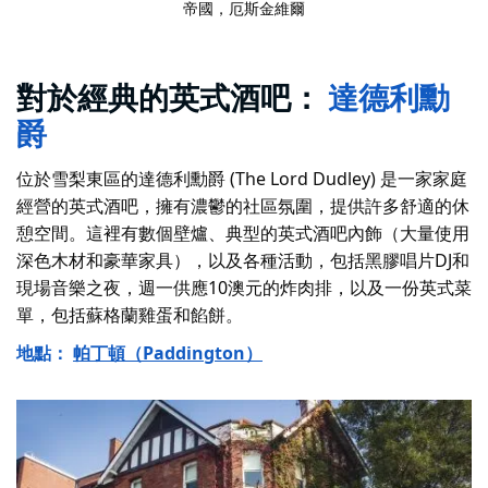
帝國
，厄斯金維爾
對於經典的英式酒吧：
達德利勳
爵
位於雪梨東區的達德利勳爵 (The Lord Dudley) 是一家家庭
經營的英式酒吧，擁有濃鬱的社區氛圍，提供許多舒適的休
憩空間。這裡有數個壁爐、典型的英式酒吧內飾（大量使用
深色木材和豪華家具），以及各種活動，包括黑膠唱片DJ和
現場音樂之夜，週一供應10澳元的炸肉排，以及一份英式菜
單，包括蘇格蘭雞蛋和餡餅。
地點：
帕丁頓（Paddington）