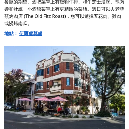
餐廳的期望。酒吧菜單上有韃靼牛排、和牛芝士漢堡、鴨肉
醬和牡蠣，小酒館菜單上有更精緻的菜餚。週日可以去老菲
茲烤肉店 (The Old Fitz Roast)，您可以選擇五花肉、雞肉
或慢烤南瓜。
地點：
伍爾盧莫盧