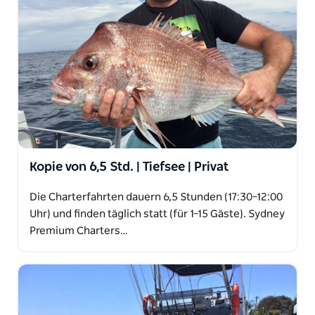
Premium Charters flexible Vormittags- und
Nachmittagstouren an, die sowohl für Anfänger als
auch für erfahrene Angler geeignet sind. Mit
professionellem Service, voll lizenzierten Schiffen
und individuell gestalteten Gruppenpaketen für
Geburtstage, Junggesellenabschiede und
Firmenveranstaltungen hat sich das Unternehmen
zu einer vertrauenswürdigen Wahl für alle
entwickelt, die online nach den besten Angeltouren
in Sydney und Cronulla suchen.
Kopie von 6,5 Std. | Tiefsee | Privat
Die Charterfahrten dauern 6,5 Stunden (17:30–12:00
Uhr) und finden täglich statt (für 1–15 Gäste). Sydney
Premium Charters…