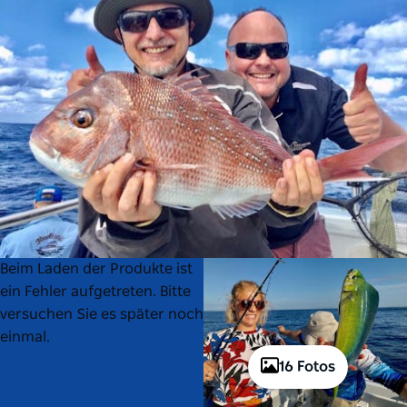
Product
Product
Beim Laden der Produkte ist
List
List
ein Fehler aufgetreten. Bitte
versuchen Sie es später noch
einmal.
16 Fotos