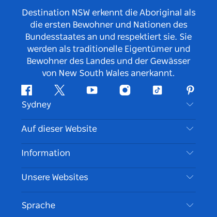
Destination NSW erkennt die Aboriginal als
die ersten Bewohner und Nationen des
Bundesstaates an und respektiert sie. Sie
werden als traditionelle Eigentümer und
Bewohner des Landes und der Gewässer
von New South Wales anerkannt.
Facebook
Twitter
YouTube
Instagram
TikTok
Pintere
Sydney
Kontaktieren Sie uns
Auf dieser Website
Haftungsausschluss
Reiseziele
Information
Datenschutz
Aktivitäten
Reiseinformationen
Unsere Websites
Cookie Notice
Roadtrips in New South Wales
Barrierefreies Sydney
Nutzungsbedingungen
VisitNSW.com
Veranstaltungen
Sprache
Tragen Sie Ihr Unternehmen ein
Destination NSW Corporate