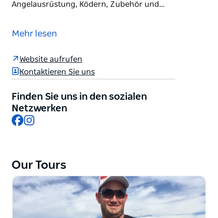
Angelausrüstung, Ködern, Zubehör und…
Sydney Premium Charters ist ein führender Anbieter
von Hochseeangeltouren in Sydney und bietet
Mehr lesen
erstklassige Angelausflüge ab Cronulla für
Einzelpersonen, Familien, Touristen und
Website aufrufen
Firmengruppen an. Das Unternehmen ist
Kontaktieren Sie uns
spezialisiert auf gemeinsame und private
Angeltouren, Sportfischen, Mahi-Mahi-Angeltouren
Finden Sie uns in den sozialen
und Hochseefischen und betreibt moderne,
Netzwerken
kommerziell geführte Schiffe mit hochwertiger
Facebook
Instagram
Angelausrüstung, Ködern, Zubehör und
Sicherheitsausrüstung. Erfahrene ortskundige
Skipper führen die Gäste zu einigen der besten
Angelreviere Sydneys, wo sie auf Arten wie
Our Tours
Schnapper, Königsmakrele, Plattkopf, Bonito,
Thunfisch, Morwong, Lachs und Mahi-Mahi angeln.
Dank der günstigen Lage in der Nähe des Bahnhofs
Cronulla und des Flughafens Sydney bietet Sydney