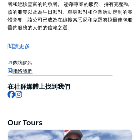
者和經驗豐富的釣魚者。 憑藉專業的服務、持有完整執
照的船隻以及為生日派對、單身派對和企業活動定制的團
體套餐，該公司已成為在線搜索悉尼和克羅努拉最佳包船
垂釣服務的人們的信賴之選。
雪梨高級包船公司 (Sydney Premium Charters) 是雪梨
領先的深海釣魚包船服務商，為個人、家庭、遊客和企業
閱讀更多
團體提供從克羅努拉 (Cronulla) 出發的優質近海釣魚之
旅。
造訪網站
公司專注於共享和私人包船釣魚、運動釣魚、鯕鰍釣魚之
聯絡我們
旅以及近海遊釣體驗，運營配備優質漁具、魚餌、釣具和
安全設備的現代化商業船隻。
在社群媒體上找到我們
Facebook
Instagram
經驗豐富的當地船長將帶領客人前往雪梨一些最佳漁場，
釣魚目標魚種包括鯛魚、黃尾鰤、比目魚、鰹魚、鮪魚、
莫旺魚、鮭魚和鯕鰍。
雪梨高級包船公司地理位置優越，靠近克羅努拉火車站和
Our Tours
雪梨機場，提供靈活的上午和下午行程，適合初學者和經
驗豐富的釣魚者。