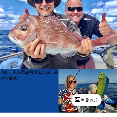
Product
Product
抱歉，載入產品時發生錯誤。請
List
List
稍後重試。
16 張照片