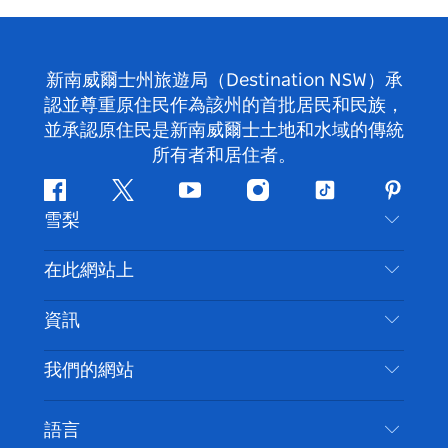
新南威爾士州旅遊局（Destination NSW）承
認並尊重原住民作為該州的首批居民和民族，
並承認原住民是新南威爾士土地和水域的傳統
所有者和居住者。
Facebook
嘰
Youtube
Instagram
抖
Pintere
雪梨
嘰
音
喳
聯絡我們
在此網站上
喳
免責聲明
目的地
資訊
隱私
要做的事情
旅行資訊
Cookie 通知
我們的網站
新南威爾士州公路旅行
無障礙雪梨
使用條款
VisitNSW.com
活動
語言
列出您的業務