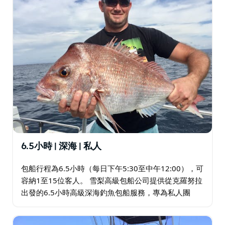
憑藉專業的服務、持有完整執照的船隻以及為生日派對、
單身派對和企業活動定制的團體套餐，該公司已成為在線
搜索悉尼和克羅努拉最佳包船垂釣服務的人們的信賴之
選。
6.5小時 | 深海 | 私人
包船行程為6.5小時（每日下午5:30至中午12:00），可
容納1至15位客人。 雪梨高級包船公司提供從克羅努拉
出發的6.5小時高級深海釣魚包船服務，專為私人團
體、家庭、公司活動以及各種經驗水平的釣魚愛好者設
計…