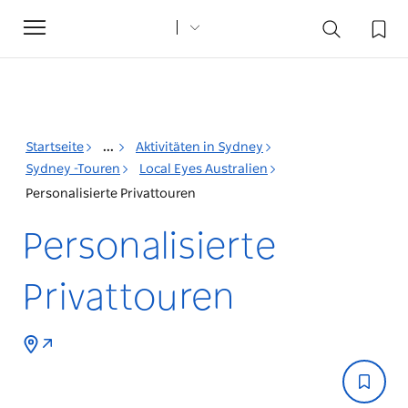
Toggle
navigation
Startseite
...
Aktivitäten in Sydney
Sydney -Touren
Local Eyes Australien
Personalisierte Privattouren
Personalisierte
Privattouren