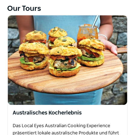
Zeitpläne angepasst werden und bieten eine Reihe
Our Tours
von Aktivitäten, darunter: individuelles Sightseeing,
Bootsfahrten im Sydney Harbour,
Buschwanderungen in Sydneys Hafen-
Nationalparks, Kochen im heimischen Zuhause,
Reisefotografie-Kurse mit einem lokalen Fotografen
oder die Erkundung der privaten Kunstgalerien der
Stadt mit einem lokalen Kunstexperten. Besucher
können an atemberaubenden Orten Sydneys mit
sachkundigen und freundlichen Local Eyes-
Gastgebern surfen, SUP fahren, schwimmen,
schnorcheln, Kajak fahren oder Yoga praktizieren.
Französisch- und chinesischsprachige Gastgeber
sind ebenfalls verfügbar. Alle Touren finden in
modernen, klimatisierten Fahrzeugen statt, die
Australisches Kocherlebnis
gesamte Sportausrüstung wird gestellt.
Das Local Eyes Australian Cooking Experience
präsentiert lokale australische Produkte und führt