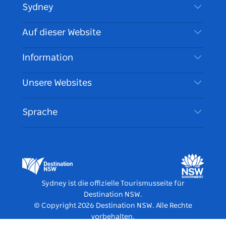
Sydney
Kontaktieren Sie uns
Auf dieser Website
Haftungsausschluss
Reiseziele
Information
Datenschutz
Aktivitäten
Reiseinformationen
Unsere Websites
Cookie Notice
Roadtrips in New South Wales
Barrierefreies Sydney
Nutzungsbedingungen
VisitNSW.com
Veranstaltungen
Sprache
Tragen Sie Ihr Unternehmen ein
Destination NSW Corporate
Unterkunft
Unternehmen in NSW
Geschäftsveranstaltungen in New South Wales
Bildung in New South Wales
Destination NSW Medienzentrum
Vivid Sydney
Sydney ist die offizielle Tourismusseite für
Destination NSW.
© Copyright
2026
Destination NSW. Alle Rechte
vorbehalten.