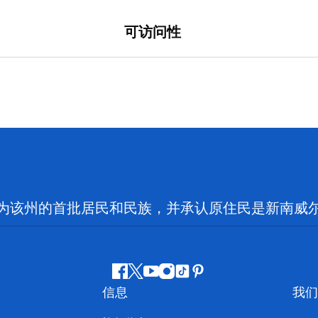
可访问性
为该州的首批居民和民族，并承认原住民是新南威
Facebook
叽
YouTube
Instagram
抖
Pinterest
信息
我们
叽
音
喳