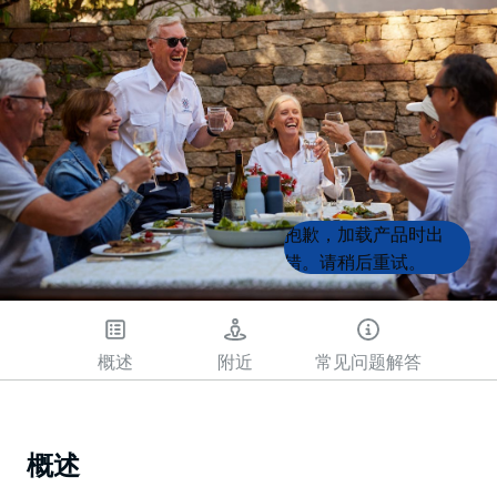
Product
Product
抱歉，加载产品时出
List
List
错。请稍后重试。
概述
附近
常见问题解答
概述