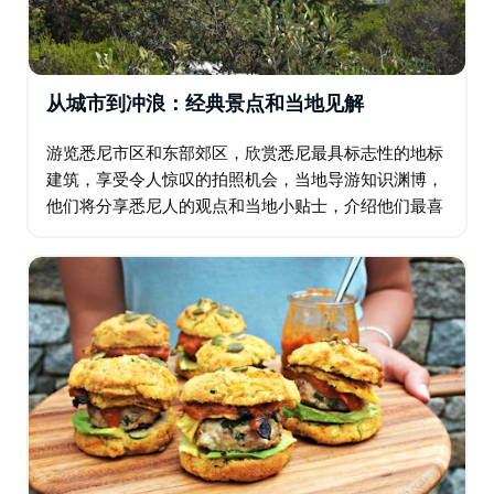
从城市到冲浪：经典景点和当地见解
游览悉尼市区和东部郊区，欣赏悉尼最具标志性的地标
建筑，享受令人惊叹的拍照机会，当地导游知识渊博，
他们将分享悉尼人的观点和当地小贴士，介绍他们最喜
欢的一些购物、就餐和游玩场所，这些场所远离人迹罕
至的旅游路线。 半天和全天的观光选择包括麦考利夫人
椅…