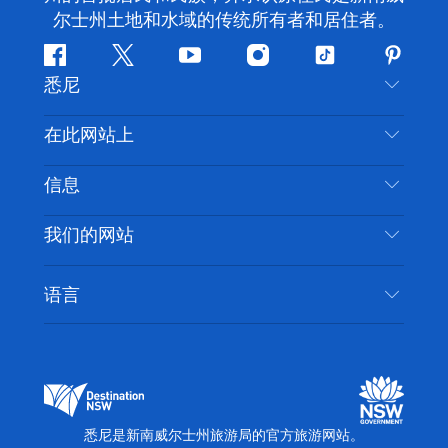
尔士州土地和水域的传统所有者和居住者。
Facebook
叽
YouTube
Instagram
抖
Pintere
悉尼
叽
音
喳
联系我们
在此网站上
喳
免责声明
目的地
信息
隐私
推荐活动
旅行信息
Cookie 通知
我们的网站
新南威尔士州公路旅行
无障碍悉尼
使用条款
VisitNSW.com
活动
语言
列出您的业务
新南威尔士州旅游局企业网站
住宿
新南威尔士州的商业
新南威尔士州商务活动
新南威尔士州的教育
新南威尔士州旅游局媒体中心
缤纷悉尼灯光音乐节
悉尼是新南威尔士州旅游局的官方旅游网站。