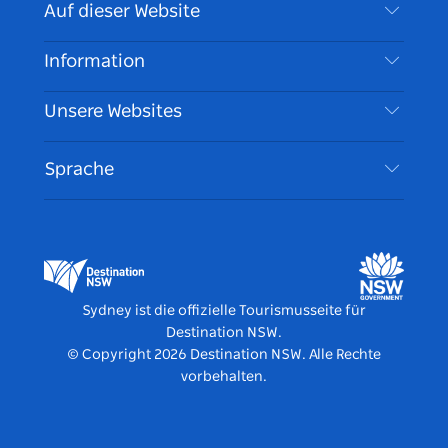
Kontaktieren Sie uns
Auf dieser Website
Haftungsausschluss
Reiseziele
Information
Datenschutz
Aktivitäten
Reiseinformationen
Unsere Websites
Cookie Notice
Roadtrips in New South Wales
Barrierefreies Sydney
Nutzungsbedingungen
VisitNSW.com
Veranstaltungen
Sprache
Tragen Sie Ihr Unternehmen ein
Destination NSW Corporate
Unterkunft
Unternehmen in NSW
Geschäftsveranstaltungen in New South Wales
Bildung in New South Wales
Destination NSW Medienzentrum
Vivid Sydney
Sydney ist die offizielle Tourismusseite für
Destination NSW.
© Copyright
2026
Destination NSW. Alle Rechte
vorbehalten.