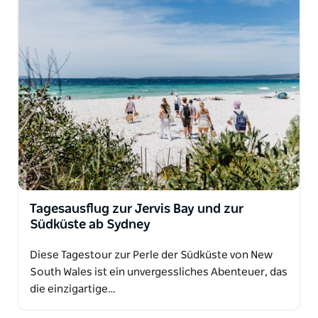
Touren heben die regionale Küche, den Wein, die
Kultur und die Naturlandschaft hervor und
kombinieren bekannte Sehenswürdigkeiten mit
versteckten Geheimtipps.
Colourful Collective Travel engagiert sich für
Nachhaltigkeit: Die Touren sind zu 100 %
klimaneutral, Einwegplastik wird vermieden und
kleine, lokale Unternehmen werden tatkräftig
unterstützt. Dieses Engagement für Innovation und
authentische Erlebnisse macht Colourful Collective
Travel zu einem vertrauenswürdigen Marktführer im
Bereich Reisen in New South Wales.
Tagesausflug zur Jervis Bay und zur
Südküste ab Sydney
Diese Tagestour zur Perle der Südküste von New
South Wales ist ein unvergessliches Abenteuer, das
die einzigartige…